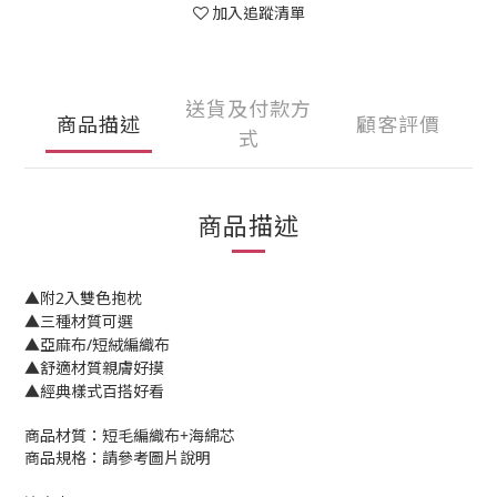
加入追蹤清單
送貨及付款方
商品描述
顧客評價
式
商品描述
▲附2入雙色抱枕
▲三種材質可選
▲
亞麻布/短絨編織布
▲舒適材質親膚好摸
▲經典樣式百搭好看
商品材質：短毛編織布+海綿芯
商品規格：請參考圖片說明