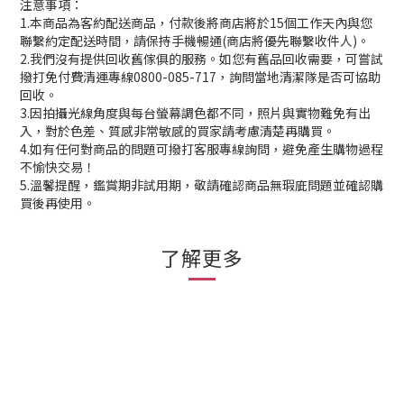
注意事項：
1.本商品為客約配送商品，付款後將商店將於15個工作天內與您
聯繫約定配送時間，請保持手機暢通(商店將優先聯繫收件人)。
2.我們沒有提供回收舊傢俱的服務。如您有舊品回收需要，可嘗試
撥打免付費清運專線0800-085-717，詢問當地清潔隊是否可協助
回收。
3.因拍攝光線角度與每台螢幕調色都不同，照片與實物難免有出
入，對於色差、質感非常敏感的買家請考慮清楚再購買。
4.如有任何對商品的問題可撥打客服專線詢問，避免產生購物過程
不愉快交易！
5.溫馨提醒，鑑賞期非試用期，敬請確認商品無瑕庛問題並確認購
買後再使用。
了解更多