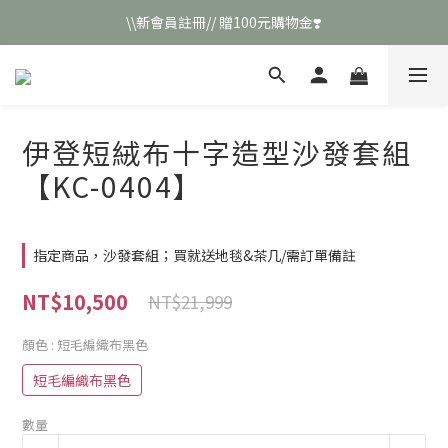
\\新會員註冊// 贈100元購物金❣️
\\新會員註冊// 贈100元購物金❣️
LINE好友招募\\ 回答數字 領取50元折扣碼 //
\\新會員註冊// 贈100元購物金❣️
伊登短絨布十字造型沙發套組
【KC-0404】
指定商品，沙發套組；買就送地毯&茶几/需訂單備註
NT$10,500
NT$21,999
顏色
: 短毛編織布黑色
短毛編織布黑色
數量