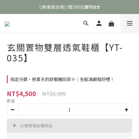
\\新會員註冊// 贈100元購物金❣️
\\新會員註冊// 贈100元購物金❣️
LINE好友招募\\ 回答數字 領取50元折扣碼 //
\\新會員註冊// 贈100元購物金❣️
玄關置物雙層透氣鞋櫃【YT-
035】
指定分類，把夏天的舒服搬回家🌞｜全館滿額贈好禮！
NT$4,500
NT$6,999
數量
以優惠價加購商品