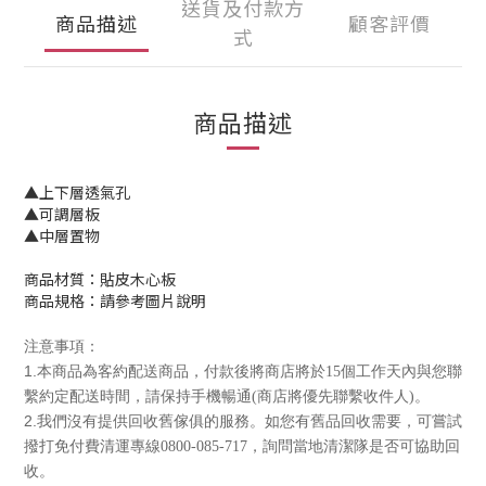
送貨及付款方
商品描述
顧客評價
式
商品描述
▲上下層透氣孔
▲可調層板
▲中層置物
商品材質：貼皮木心板
商品規格：請參考圖片說明
注意事項：
1.本商品為客約配送商品
，付款後將商店將於15個工作天內與您聯
繫約定配送時間
，請保持手機暢通(商店將優先聯繫收件人)。
2.我們沒有提供回收舊傢俱的服務
。如您有舊品回收需要
，可嘗試
撥打免付費清運專線0800-085-717
，詢問當地清潔隊是否可協助回
收
。