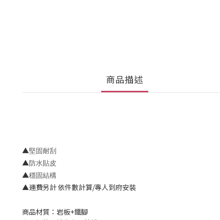
商品描述
▲
堅固耐刮
▲
防水貼皮
▲
穩固結構
▲運費另計 依件數計算/專人到府安裝
商品材質：岩板+鐵腳