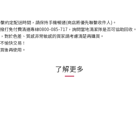
聯繫約定配送時間，請保持手機暢通(商店將優先聯繫收件人)。
打免付費清運專線0800-085-717，詢問當地清潔隊是否可協助回收。
入，對於色差、質感非常敏感的買家請考慮清楚再購買。
程不愉快交易！
購買後再使用。
了解更多