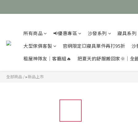
所有商品
📢優惠專區
沙發系列
寢具系列
大型傢俱客製
官網限定💥寢具單件再打95折
沙
租屋神隊友｜客廳組🔥
把夏天的舒服搬回家🌞｜全
全部商品
/
▸新品上市