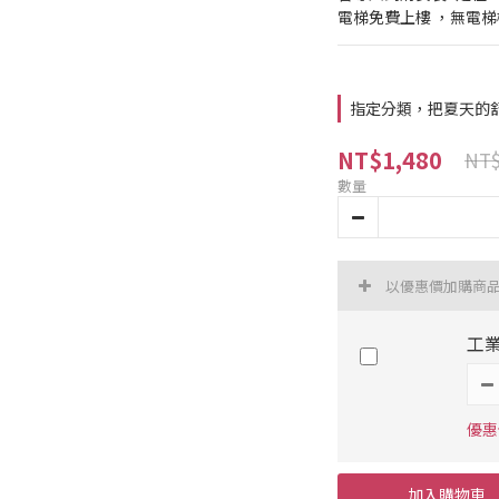
電梯免費上樓 ，無電
指定分類，把夏天的
NT$1,480
NT$
數量
以優惠價加購商
工業
優惠價
加入購物車