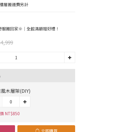
梯樓層搬運費另計
舒服搬回家🌞｜全館滿額贈好禮！
4,999
品
風木層架(DIY)
 NT$850
立即購買