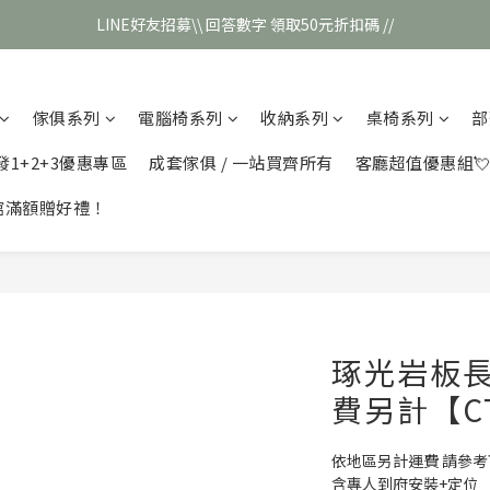
LINE好友招募\\ 回答數字 領取50元折扣碼 //
\\新會員註冊// 贈100元購物金❣️
\\新會員註冊// 贈100元購物金❣️
傢俱系列
電腦椅系列
收納系列
桌椅系列
部
發1+2+3優惠專區
成套傢俱 / 一站買齊所有
客廳超值優惠組
館滿額贈好禮！
琢光岩板長
費另計【CT
依地區另計運費 請參
含專人到府安裝+定位