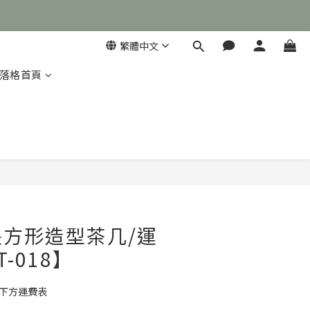
繁體中文
落格首頁

立即購買
方形造型茶几/運
-018】
考下方運費表