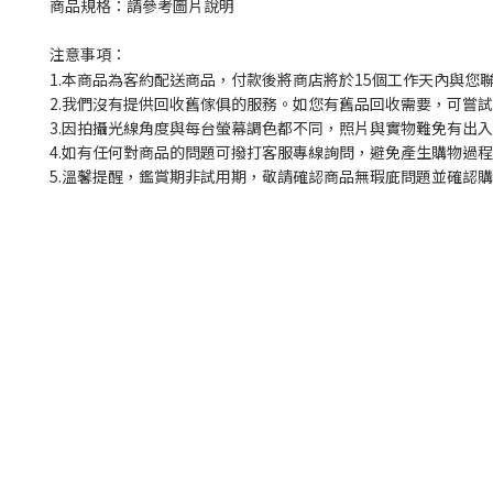
商品規格：請參考圖片說明
注意事項：
1.本商品為客約配送商品，付款後將商店將於15個工作天內與您
2.我們沒有提供回收舊傢俱的服務。如您有舊品回收需要，可嘗試撥
3.因拍攝光線角度與每台螢幕調色都不同，照片與實物難免有出
4.如有任何對商品的問題可撥打客服專線詢問，避免產生購物過
5.溫馨提醒，鑑賞期非試用期，敬請確認商品無瑕庛問題並確認