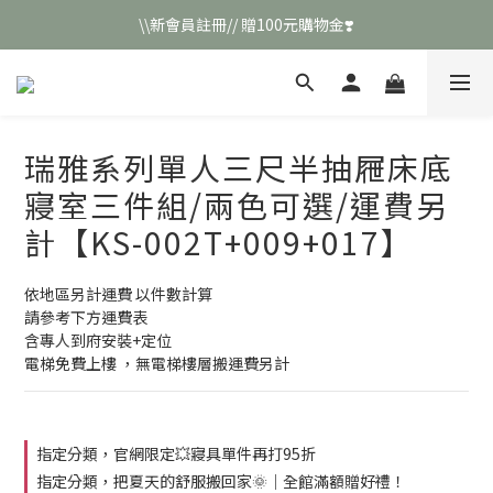
\\新會員註冊// 贈100元購物金❣️
\\新會員註冊// 贈100元購物金❣️
LINE好友招募\\ 回答數字 領取50元折扣碼 //
\\新會員註冊// 贈100元購物金❣️
瑞雅系列單人三尺半抽屜床底
寢室三件組/兩色可選/運費另
計【KS-002T+009+017】
依地區另計運費 以件數計算
請參考下方運費表
含專人到府安裝+定位
電梯免費上樓 ，無電梯樓層搬運費另計
指定分類，官網限定💥寢具單件再打95折
指定分類，把夏天的舒服搬回家🌞｜全館滿額贈好禮！