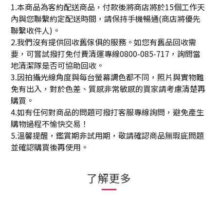
1.本商品為客約配送商品，付款後將商店將於15個工作天
內與您聯繫約定配送時間，請保持手機暢通(商店將優先
聯繫收件人)。
2.我們沒有提供回收舊傢俱的服務。如您有舊品回收需
要，可嘗試撥打免付費清運專線0800-085-717，詢問當
地清潔隊是否可協助回收。
3.因拍攝光線角度與每台螢幕調色都不同，照片與實物難
免有出入，對於色差、質感非常敏感的買家請考慮清楚再
購買。
4.如有任何對商品的問題可撥打客服專線詢問，避免產生
購物過程不愉快交易！
5.溫馨提醒，鑑賞期非試用期，敬請確認商品無瑕庛問題
並確認購買後再使用。
了解更多