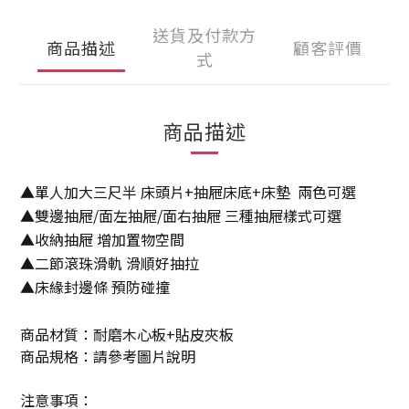
送貨及付款方
商品描述
顧客評價
式
商品描述
▲單人加大三尺半 床頭片+抽屜床底+床墊 兩色可選
▲雙邊抽屜/面左抽屜/面右抽屜 三種抽屜樣式可選
▲收納抽屜 增加置物空間
▲
二節滾珠滑軌 滑順好抽拉
▲
床緣封邊條 預防碰撞
商品材質：耐磨木心板+貼皮夾板
商品規格：請參考圖片說明
注意事項：