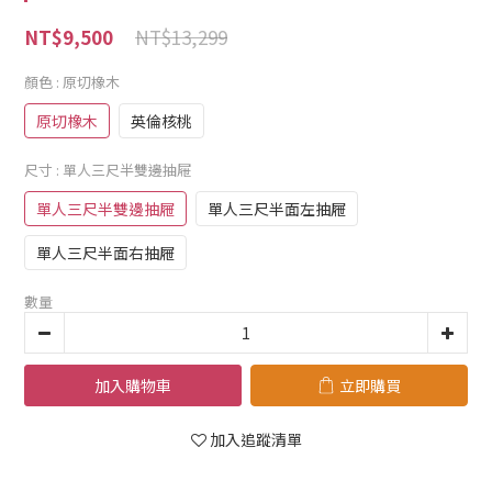
NT$13,299
NT$9,500
顏色
: 原切橡木
原切橡木
英倫核桃
尺寸
: 單人三尺半雙邊抽屜
單人三尺半雙邊抽屜
單人三尺半面左抽屜
單人三尺半面右抽屜
數量
加入購物車
立即購買
加入追蹤清單