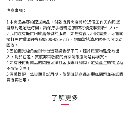
注意事項：
1.本商品為客約配送商品，付款後將商店將於15個工作天內與您
聯繫約定配送時間，請保持手機暢通(商店將優先聯繫收件人)。
2.我們沒有提供回收舊傢俱的服務。如您有舊品回收需要，可嘗試
撥打免付費清運專線0800-085-717，詢問當地清潔隊是否可協助
回收。
3.因拍攝光線角度與每台螢幕調色都不同，照片與實物難免有出
入，對於色差、質感非常敏感的買家請考慮清楚再購買。
4.如有任何對商品的問題可撥打客服專線詢問，避免產生購物過程
不愉快交易！
5.溫馨提醒，鑑賞期非試用期，敬請確認商品無瑕庛問題並確認購
買後再使用。
了解更多