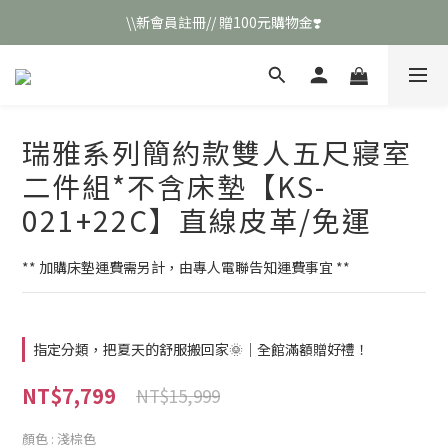
\\新會員註冊// 贈100元購物金❣️
\\新會員註冊// 贈100元購物金❣️
LINE好友招募\\ 回答數字 領取50元折扣碼 //
\\新會員註冊// 贈100元購物金❣️
瑞雅系列簡約款雙人五尺寢室
二件組*不含床墊【KS-
021+22C】直線皮革/免運
** 加購床墊運費需另計，由專人電聯告知運費事宜 **
指定分類，把夏天的舒服搬回家🌞｜全館滿額贈好禮！
NT$7,799
NT$15,999
顏色
: 淺棕色