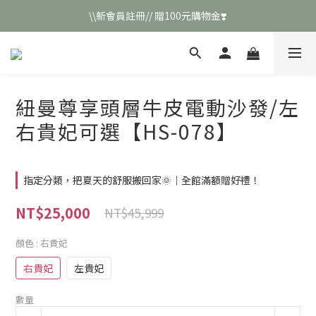
\\新會員註冊// 贈100元購物金❣️
\\新會員註冊// 贈100元購物金❣️
LINE好友招募\\ 回答數字 領取50元折扣碼 //
\\新會員註冊// 贈100元購物金❣️
紐曼尊享頭層牛皮電動沙發/左
右貴妃可選【HS-078】
指定分類，把夏天的舒服搬回家🌞｜全館滿額贈好禮！
NT$25,000
NT$45,999
顏色
: 右貴妃
右貴妃
左貴妃
數量