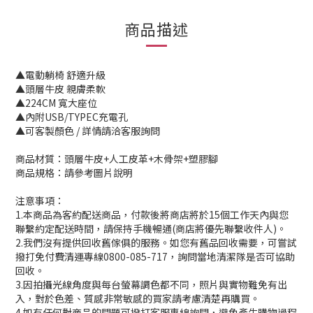
商品描述
▲電動躺椅 舒適升級
▲頭層牛皮 親膚柔軟
▲224CM 寬大座位
▲內附USB/TYPEC充電孔
▲可客製顏色 / 詳情請洽客服詢問
商品材質：頭層牛皮+人工皮革+木骨架+塑膠腳
商品規格：請參考圖片說明
注意事項：
1.本商品為客約配送商品，付款後將商店將於15個工作天內與您
聯繫約定配送時間，請保持手機暢通(商店將優先聯繫收件人)。
2.我們沒有提供回收舊傢俱的服務。如您有舊品回收需要，可嘗試
撥打免付費清運專線0800-085-717，詢問當地清潔隊是否可協助
回收。
3.因拍攝光線角度與每台螢幕調色都不同，照片與實物難免有出
入，對於色差、質感非常敏感的買家請考慮清楚再購買。
4.如有任何對商品的問題可撥打客服專線詢問，避免產生購物過程