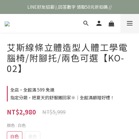
LINE好友招募\\ 回答數字 領取50元折扣碼 //
\\新會員註冊// 贈100元購物金❣️
\\新會員註冊// 贈100元購物金❣️
艾斯線條立體造型人體工學電
腦椅/附腳托/兩色可選【KO-
02】
全店，全館滿 599 免運
指定分類，把夏天的舒服搬回家🌞｜全館滿額贈好禮！
NT$2,980
NT$5,999
顏色
: 白色
白色
黑色