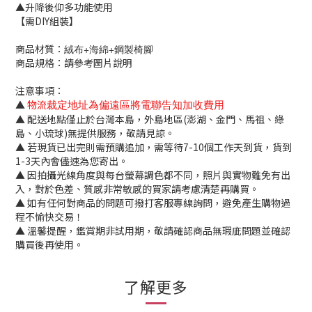
▲升降後仰多功能使用
【需DIY組裝】
商品材質：
絨布+海綿+鋼製椅腳
商品規格：請參考圖片說明
注意事項：
▲
物流
裁定地址為偏遠區將電聯告知加收費用
▲ 配送地點僅止於台灣本島，外島地區(澎湖、金門、馬祖、綠
島、小琉球)無提供服務，敬請見諒。
▲ 若現貨已出完則需預購追加，需等待7-10個工作天到貨，貨到
1-3天內會儘速為您寄出。
▲ 因拍攝光線角度與每台螢幕調色都不同，照片與實物難免有出
入，對於色差、質感非常敏感的買家請考慮清楚再購買。
▲ 如有任何對商品的問題可撥打客服專線詢問，避免產生購物過
程不愉快交易！
▲ 溫馨提醒，鑑賞期非試用期，敬請確認商品無瑕庛問題並確認
購買後再使用。
了解更多