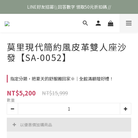
LINE好友招募\\ 回答數字 領取50元折扣碼 //
\\新會員註冊// 贈100元購物金❣️
\\新會員註冊// 贈100元購物金❣️
莫里現代簡約風皮革雙人座沙
發【SA-0052】
指定分類，把夏天的舒服搬回家🌞｜全館滿額贈好禮！
NT$5,200
NT$15,999
數量
以優惠價加購商品