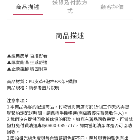
送貨及付款方
商品描述
顧客評價
式
商品描述
▲經典皮革 百搭好看
▲厚實飽滿 坐感舒適
▲止滑鐵腳 穩固耐重
商品材質：PU皮革+泡棉+木架+鐵腳
商品規格：請參考圖片說明
注意事項：
1.本商品為客約配送商品，付款後將商店將於15個工作天內與您
聯繫約定配送時間，請保持手機暢通(商店將優先聯繫收件人)。
2.我們沒有提供回收舊傢俱的服務。如您有舊品回收需要，可嘗試
撥打免付費清運專線0800-085-717，詢問當地清潔隊是否可協助
回收。
3.因拍攝光線角度與每台螢幕調色都不同，照片與實物難免有出