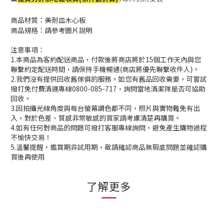
商品材質：美耐皿木心板
商品規格：請參考圖片說明
注意事項：
1.本商品為客約配送商品，付款後將商店將於15個工作天內與您
聯繫約定配送時間，請保持手機暢通(商店將優先聯繫收件人)。
2.我們沒有提供回收舊傢俱的服務。如您有舊品回收需要，可嘗試
撥打免付費清運專線0800-085-717，詢問當地清潔隊是否可協助
回收。
3.因拍攝光線角度與每台螢幕調色都不同，照片與實物難免有出
入，對於色差、質感非常敏感的買家請考慮清楚再購買。
4.如有任何對商品的問題可撥打客服專線詢問，避免產生購物過程
不愉快交易！
5.溫馨提醒，鑑賞期非試用期，敬請確認商品無瑕庛問題並確認購
買後再使用
了解更多