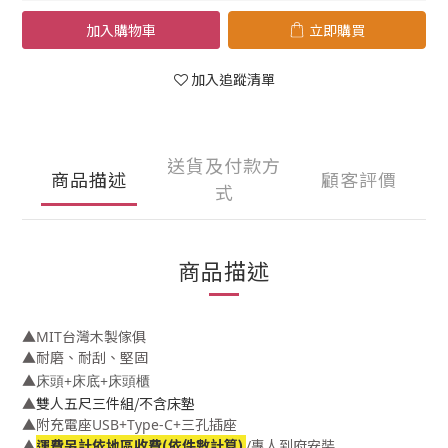
加入購物車
立即購買
加入追蹤清單
送貨及付款方
商品描述
顧客評價
式
商品描述
▲MIT
台灣木製傢俱
▲耐磨、耐刮、堅固
▲
床頭+床底+床頭櫃
雙人五尺三件組/不含床墊
▲
▲
附充電座USB+Type-C+三孔插座
運費另計依地區收費(依件數計算)
▲
/專人到府安裝