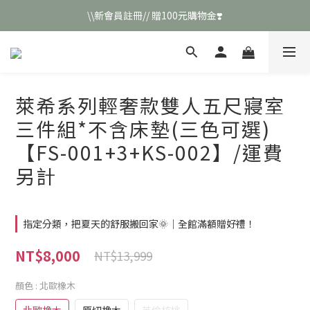
\\新會員註冊// 贈100元購物金❣️
\\新會員註冊// 贈100元購物金❣️
LINE好友招募\\ 回答數字 領取50元折扣碼 //
\\新會員註冊// 贈100元購物金❣️
萊希系列輕奢款雙人五尺寢室
三件組*不含床墊(三色可選)
【FS-001+3+KS-002】/運費
另計
指定分類，把夏天的舒服搬回家🌞｜全館滿額贈好禮！
NT$8,000
NT$13,999
顏色
: 北歐橡木