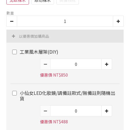
北歐橡木
原切橡木
英倫核桃
數量
以優惠價加購商品
工業風木層架(DIY)
優惠價 NT$850
小仙女LED化妝鏡/請備註款式/無備註則隨機出
貨
優惠價 NT$488