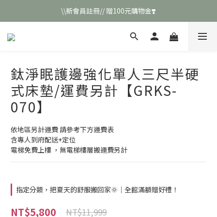
\\新會員註冊// 贈100元購物金❣️
\\新會員註冊// 贈100元購物金❣️
LINE好友招募\\ 回答數字 領取50元折扣碼 //
\\新會員註冊// 贈100元購物金❣️
鈦淨眠護邊強化單人三尺半硬
式床墊/運費另計【GRKS-
070】
依地區另計運費 請參考下方運費表
含專人到府配送+定位
電梯免費上樓 ，無電梯樓層搬運費另計
指定分類，把夏天的舒服搬回家🌞｜全館滿額贈好禮！
NT$5,800
NT$11,999