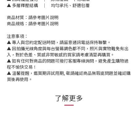
▲ 多層釋壓結構 │ 均勻承托、舒適包覆
商品材質：請參考圖片說明
商品規格：請參考圖片說明
注意事項：
▲ 專人與您約定配送時間，請留意通訊電話保持聯繫。
▲ 因拍攝光線角度與每台螢幕調色都不同，照片與實物難免有出
入，對於色差、質感非常敏感的買家請考慮清楚再購買。
▲ 如有任何對商品的問題可撥打客服專線詢問，避免產生購物過
程不愉快交易！
▲ 溫馨提醒，鑑賞期非試用期, 敬請確認商品無瑕庛問題並確認購
買後再使用。
了解更多