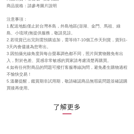
商品規格：請參考圖片說明
注意事項：
1.
(
配送地點僅止於台灣本島，外島地區
澎湖、金門、馬祖、綠
)
島、小琉球
無提供服務，敬請見諒。
2.
7-10
1-
若現貨已出完則需預購追加，需等待
個工作天到貨，貨到
3
天內會儘速為您寄出。
3.
因拍攝光線角度與每台螢幕調色都不同，照片與實物難免有出
入，對於色差、質感非常敏感的買家請考慮清楚再購買。
4.
如有任何對商品的問題可撥打客服專線詢問，避免產生購物過程
不愉快交易！
5.
溫馨提醒，鑑賞期非試用期，敬請確認商品無瑕庛問題並確認購
買後再使用。
了解更多