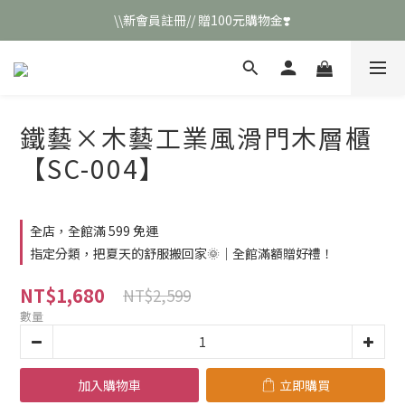
\\新會員註冊// 贈100元購物金❣️
\\新會員註冊// 贈100元購物金❣️
LINE好友招募\\ 回答數字 領取50元折扣碼 //
\\新會員註冊// 贈100元購物金❣️
鐵藝×木藝工業風滑門木層櫃
【SC-004】
全店，全館滿 599 免運
指定分類，把夏天的舒服搬回家🌞｜全館滿額贈好禮！
NT$1,680
NT$2,599
數量
加入購物車
立即購買