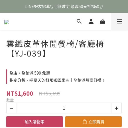
LINE好友招募\\ 回答數字 領取50元折扣碼 //
\\新會員註冊// 贈100元購物金❣️
\\新會員註冊// 贈100元購物金❣️
雲織皮革休閒餐椅/客廳椅
【YJ-039】
全店，全館滿 599 免運
指定分類，把夏天的舒服搬回家🌞｜全館滿額贈好禮！
NT$1,600
NT$5,699
數量
加入購物車
立即購買