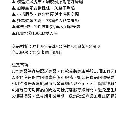
▲ 精選細緻皮革，觸感滑順耐磨好清潔
▲ 加厚坐墊支撐性佳，久坐不塌陷
▲ 小巧版型，適合租屋與小坪數空間
▲ 多款柔霧色系，輕鬆融入各式風格
▲運費另計 依件數計算/專人到府安裝
▲
此賣場為120CM雙人座
商品材質：貓抓皮+海綿+公仔棉+木骨架+金屬腳
商品規格：請參考圖片說明
注意事項：
1.本商品為客約配送商品，付款後將商店將於15個工作
2.我們沒有提供回收舊傢俱的服務。如您有舊品回收需要，
3.因拍攝光線角度與每台螢幕調色都不同，照片與實物
4.如有任何對商品的問題可撥打客服專線詢問，避免產
5.溫馨提醒，鑑賞期非試用期，敬請確認商品無瑕庛問題