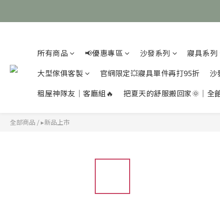
所有商品
📢優惠專區
沙發系列
寢具系列
大型傢俱客製
官網限定💥寢具單件再打95折
沙
租屋神隊友｜客廳組🔥
把夏天的舒服搬回家🌞｜全
全部商品
/
▸新品上市