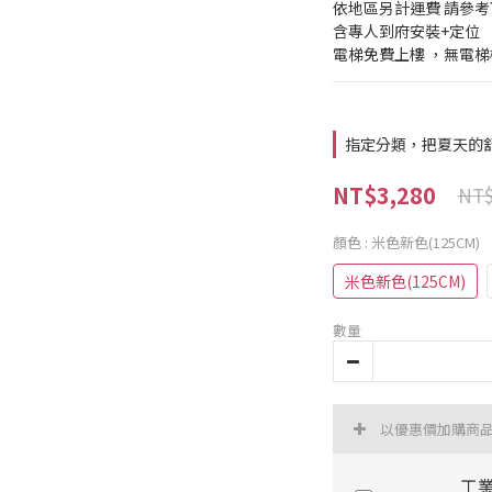
依地區另計運費 請參
含專人到府安裝+定位
電梯免費上樓 ，無電
指定分類，把夏天的
NT$3,280
NT$
顏色
: 米色新色(125CM)
米色新色(125CM)
數量
以優惠價加購商
工業