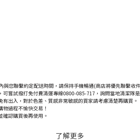
天內與您聯繫約定配送時間，請保持手機暢通(商店將優先聯繫收件
可嘗試撥打免付費清運專線0800-085-717，詢問當地清潔
難免有出入，對於色差、質感非常敏感的買家請考慮清楚再購買。
生購物過程不愉快交易！
並確認購買後再使用。
了解更多