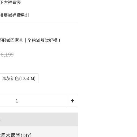
考下方運費表
梯樓層搬運費另計
舒服搬回家🌞｜全館滿額贈好禮！
6,199
深灰新色(125CM)
品
風木層架(DIY)