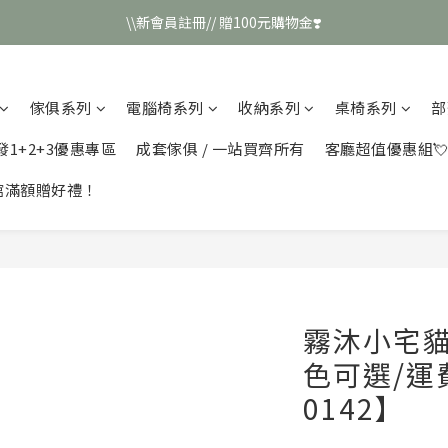
\\新會員註冊// 贈100元購物金❣️
\\新會員註冊// 贈100元購物金❣️
LINE好友招募\\ 回答數字 領取50元折扣碼 //
傢俱系列
電腦椅系列
收納系列
桌椅系列
部
\\新會員註冊// 贈100元購物金❣️
發1+2+3優惠專區
成套傢俱 / 一站買齊所有
客廳超值優惠組
館滿額贈好禮！
霧沐小宅貓
色可選/運
0142】