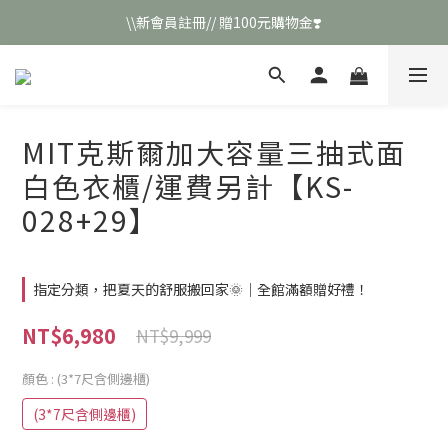
\\新會員註冊// 贈100元購物金❣️
\\新會員註冊// 贈100元購物金❣️
LINE好友招募\\ 回答數字 領取50元折扣碼 //
\\新會員註冊// 贈100元購物金❣️
MIT克斯爾加大容量三抽式面
白色衣櫃/運費另計【KS-
028+29】
指定分類，把夏天的舒服搬回家🌞｜全館滿額贈好禮！
NT$6,980
NT$9,999
顏色
: (3*7尺含側邊櫃)
(3*7尺含側邊櫃)