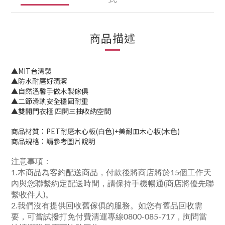
商品描述
▲MIT台灣製
▲防水耐磨好清潔
▲自然溫馨手做木製傢俱
▲二節滑軌安全穩固耐重
▲雙開門衣櫃 四開三抽收納空間
商品材質：
PET耐磨木心板(白色)+美耐皿木心板(木色)
商品規格：請參考圖片說明
注意事項：
1.本商品為客約配送商品，付款後將商店將於15個工作天
內與您聯繫約定配送時間，請保持手機暢通(商店將優先聯
繫收件人)。
2.我們沒有提供回收舊傢俱的服務。如您有舊品回收需
要，可嘗試撥打免付費清運專線0800-085-717，詢問當