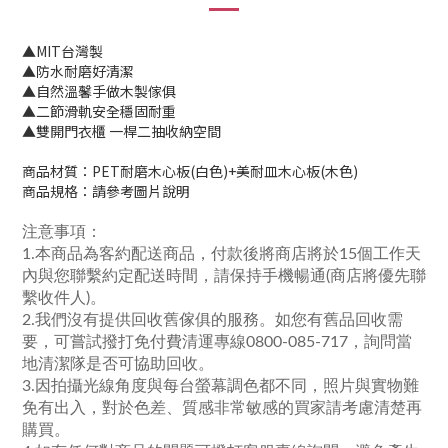
▲MIT台灣製
▲防水耐磨好清潔
▲自然溫馨手做木製傢俱
▲二節滑軌安全穩固耐重
▲雙開門衣櫃 一桿二抽收納空間
商品材質：PET耐磨木心板(白色)+美耐皿木心板(木色)
商品規格：請參考圖片說明
注意事項：
1.本商品為客約配送商品，付款後將商店將於15個工作天
內與您聯繫約定配送時間，請保持手機暢通(商店將優先聯
繫收件人)。
2.我們沒有提供回收舊傢俱的服務。如您有舊品回收需
要，可嘗試撥打免付費清運專線0800-085-717，詢問當
地清潔隊是否可協助回收。
3.因拍攝光線角度與每台螢幕調色都不同，照片與實物難
免有出入，對於色差、質感非常敏感的買家請考慮清楚再
購買。