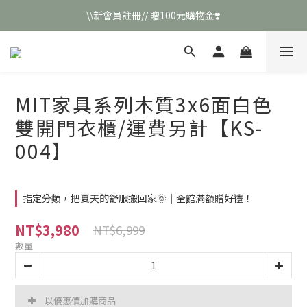
\\新會員註冊// 贈100元購物金❣️
\\新會員註冊// 贈100元購物金❣️
LINE好友招募\\ 回答數字 領取50元折扣碼 //
\\新會員註冊// 贈100元購物金❣️
MIT家具系列木質3x6面白色
雙開門衣櫃/運費另計【KS-
004】
指定分類，把夏天的舒服搬回家🌞｜全館滿額贈好禮！
NT$3,980
NT$6,999
數量
以優惠價加購商品