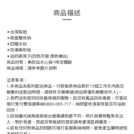
商品描述
✦台灣製造
✦兩面雙收納
✦四種木紋
✦防潮美耐板
✦
送四張凳子(四色可選 顏色備註)
商品材質：美耐皿木心板+烤漆鐵腳
商品規格：請參考圖片說明
注意事項：
1.本商品為客約配送商品，付款後將商店將於15個工作天內與您
聯繫約定配送時間，請保持手機暢通(商店將優先聯繫收件人)。
2.我們沒有提供回收舊傢俱的服務。如您有舊品回收需要，可嘗試
撥打免付費清運專線0800-085-717，詢問當地清潔隊是否可協助
回收。
3.因拍攝光線角度與每台螢幕調色都不同，照片與實物難免有出
入，對於色差、質感非常敏感的買家請考慮清楚再購買。
4.如有任何對商品的問題可撥打客服專線詢問，避免產生購物過程
不愉快交易！