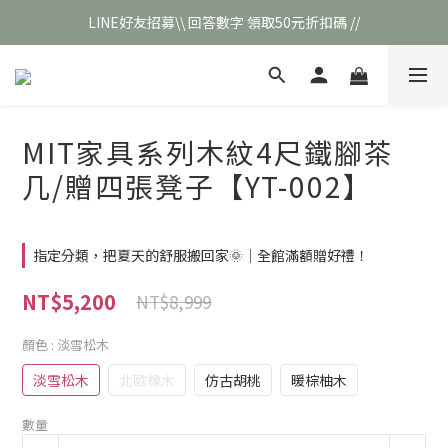
LINE好友招募\\ 回答數字 領取50元折扣碼 //
\\新會員註冊// 贈100元購物金❣️
\\新會員註冊// 贈100元購物金❣️
MIT家具系列木紋4尺鐵腳茶
几/贈四張凳子【YT-002】
指定分類，把夏天的舒服搬回家🌞｜全館滿額贈好禮！
NT$5,200
NT$8,999
顏色
: 淡雪松木
淡雪松木
北歐橡木
仿古胡桃
暖棕柚木
數量