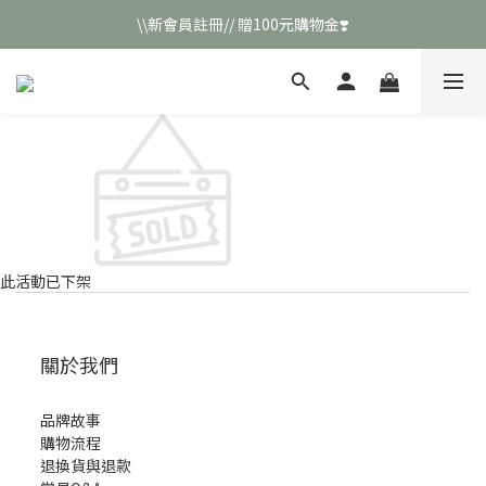
\\新會員註冊// 贈100元購物金❣️
\\新會員註冊// 贈100元購物金❣️
LINE好友招募\\ 回答數字 領取50元折扣碼 //
\\新會員註冊// 贈100元購物金❣️
此活動已下架
關於我們
品牌故事
購物流程
退換貨與退款