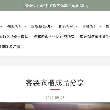
LINE好友招募\\ 回答數字 領取50元折扣碼 //
\\新會員註冊// 贈100元購物金❣️
\\新會員註冊// 贈100元購物金❣️
傢俱系列
電腦椅系列
收納系列
桌椅系列
部
發1+2+3優惠專區
成套傢俱 / 一站買齊所有
客廳超值優惠組
館滿額贈好禮！
客製衣櫃成品分享
2022-09-07