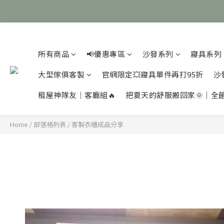
所有商品
📢優惠專區
沙發系列
寢具系列
大型傢俱客製
官網限定💥寢具單件再打95折
沙
租屋神隊友｜客廳組🔥
把夏天的舒服搬回家🌞｜全
Home
/
部落格列表
/
客製衣櫃成品分享