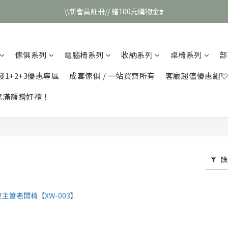
\\新會員註冊// 贈100元購物金❣️
\\新會員註冊// 贈100元購物金❣️
LINE好友招募\\ 回答數字 領取50元折扣碼 //
傢俱系列
電腦椅系列
收納系列
桌椅系列
部
\\新會員註冊// 贈100元購物金❣️
發1+2+3優惠專區
成套傢俱 / 一站買齊所有
客廳超值優惠組
館滿額贈好禮！
篩