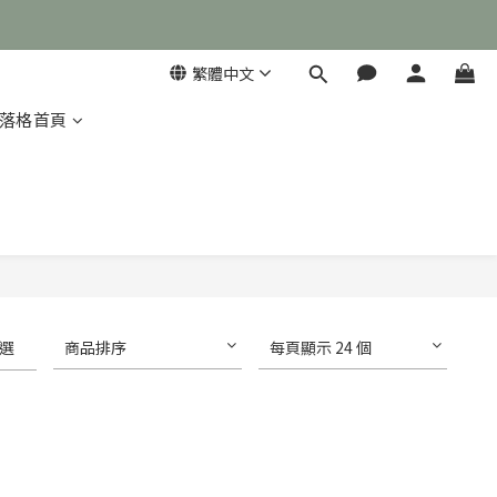
繁體中文
落格首頁

選
商品排序
每頁顯示 24 個