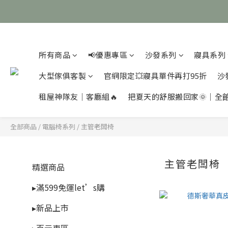
所有商品
📢優惠專區
沙發系列
寢具系列
大型傢俱客製
官網限定💥寢具單件再打95折
沙
租屋神隊友｜客廳組🔥
把夏天的舒服搬回家🌞｜全
全部商品
/
電腦椅系列
/
主管老闆椅
主管老闆椅
精選商品
▸滿599免運let’s購
▸新品上市