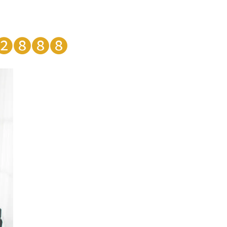
❶❷❽❽❽