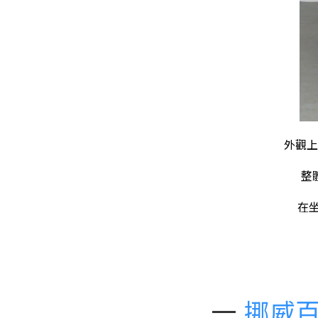
外觀上
整
在
一.
挪威