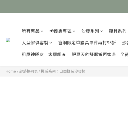
所有商品
📢優惠專區
沙發系列
寢具系列
大型傢俱客製
官網限定💥寢具單件再打95折
沙
租屋神隊友｜客廳組🔥
把夏天的舒服搬回家🌞｜全
Home
/
部落格列表
/
挪威系列；自由拼裝沙發椅