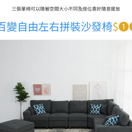
三張單椅可以隨著空間大小不同及座位喜好隨意擺放
百變自由左右拼裝沙發椅
$