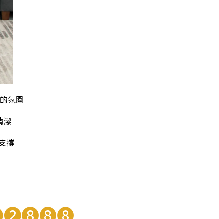
的氛圍
清潔
支撐
❶❷❽❽❽