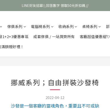
LINE好友招募\\ 回答數字 領取50元折扣碼 //
\\新會員註冊// 贈100元購物金❣️
\\新會員註冊// 贈100元購物金❣️
傢俱系列
電腦椅系列
收納系列
桌椅系列
部
發1+2+3優惠專區
成套傢俱 / 一站買齊所有
客廳超值優惠組
館滿額贈好禮！
挪威系列；自由拼裝沙發椅
2022-04-12
沙發是一個客廳的靈魂角色，重要且不可或缺