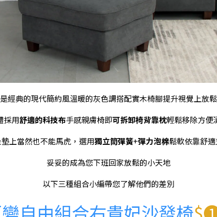
是經典的現代簡約風溫暖的灰色調搭配實木椅腳提升視覺上放鬆
體採用
舒適的科技布
手感親膚椅即
可拆卸椅背靠枕
輕鬆移除方便
坐墊上當然也不能馬虎，選用
獨立筒彈簧
+
彈力泡棉
鬆軟依靠舒適
妥妥的成為您下班回家放鬆的小天地
以下三種組合小編帶您了解他們的差別
百變自由組合右貴妃沙發椅
$