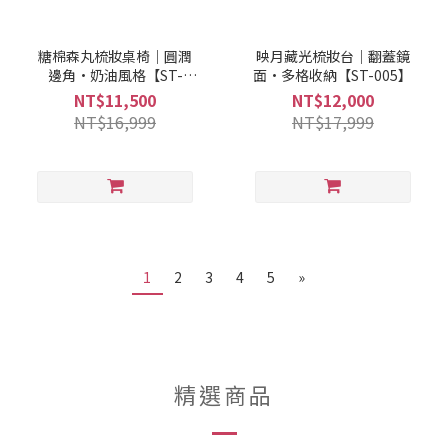
糖棉森丸梳妝桌椅｜圓潤
映月藏光梳妝台｜翻蓋鏡
邊角·奶油風格【ST-
面·多格收納【ST-005】
006】
NT$11,500
NT$12,000
NT$16,999
NT$17,999
1
2
3
4
5
»
精選商品