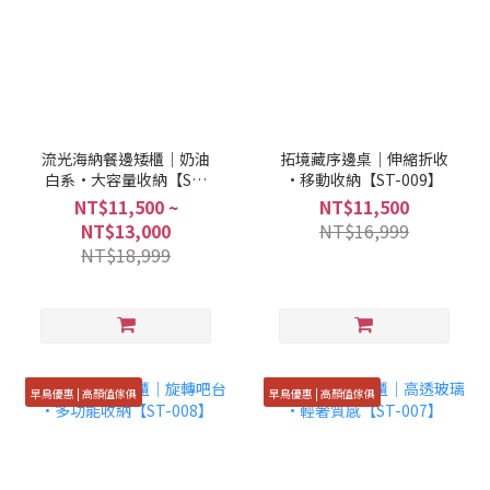
流光海納餐邊矮櫃｜奶油
拓境藏序邊桌｜伸縮折收
白系·大容量收納【ST-
·移動收納【ST-009】
010】
NT$11,500 ~
NT$11,500
NT$13,000
NT$16,999
NT$18,999
早鳥優惠 | 高顏值傢俱
早鳥優惠 | 高顏值傢俱