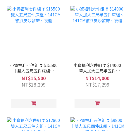
小資福利七件組 ❣ $15500
小資福利六件組 ❣ $14000
｜雙人五尺五件床組、
｜單人加大三尺半五件床
141CM貓抓皮沙發床、衣
組、141CM貓抓皮沙發
NT$15,500
NT$14,000
櫃
床、衣櫃
NT$18,299
NT$17,299