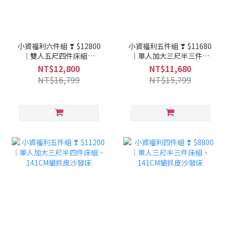
小資福利六件組 ❣ $12800
小資福利五件組 ❣ $11680
｜雙人五尺四件床組、
｜單人加大三尺半三件床
141CM貓抓皮沙發床、衣
組、141CM貓抓皮沙發
NT$12,800
NT$11,680
櫃
床、衣櫃
NT$16,799
NT$15,799