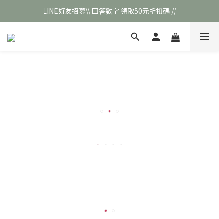
LINE好友招募\\ 回答數字 領取50元折扣碼 //
\\新會員註冊// 贈100元購物金❣️
\\新會員註冊// 贈100元購物金❣️