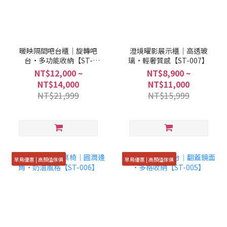
暖映隔間吧台櫃｜旋轉吧
澄境曜影展示櫃｜高透玻
台·多功能收納【ST-
璃·輕奢質感【ST-007】
008】
NT$12,000 ~
NT$8,900 ~
NT$14,000
NT$11,000
NT$21,999
NT$15,999
早鳥優惠 | 高顏值傢俱
早鳥優惠 | 高顏值傢俱