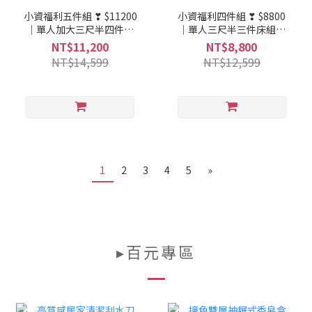
小資福利五件組 ❣ $11200
小資福利四件組 ❣ $8800
｜單人加大三尺半四件床
｜單人三尺半三件床組、
組、141CM貓抓皮沙發床
141CM貓抓皮沙發床
NT$11,200
NT$8,800
NT$14,599
NT$12,599
1
2
3
4
5
»
▸百元專區