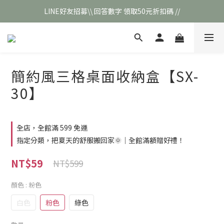
LINE好友招募\\ 回答數字 領取50元折扣碼 //
\\新會員註冊// 贈100元購物金❣️
\\新會員註冊// 贈100元購物金❣️
簡約風三格桌面收納盒【SX-
30】
全店，全館滿 599 免運
指定分類，把夏天的舒服搬回家🌞｜全館滿額贈好禮！
NT$59
NT$599
顏色
: 粉色
白色
粉色
綠色