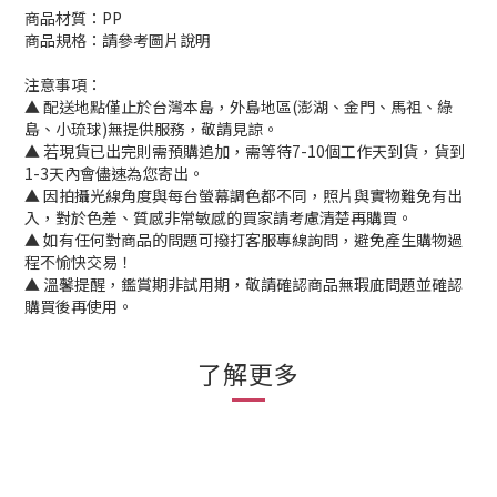
商品材質：PP
商品規格：請參考圖片說明
注意事項：
▲ 配送地點僅止於台灣本島，外島地區(澎湖、金門、馬祖、綠
島、小琉球)無提供服務，敬請見諒。
▲ 若現貨已出完則需預購追加，需等待7-10個工作天到貨，貨到
1-3天內會儘速為您寄出。
▲ 因拍攝光線角度與每台螢幕調色都不同，照片與實物難免有出
入，對於色差、質感非常敏感的買家請考慮清楚再購買。
▲ 如有任何對商品的問題可撥打客服專線詢問，避免產生購物過
程不愉快交易！
▲ 溫馨提醒，鑑賞期非試用期，敬請確認商品無瑕庛問題並確認
購買後再使用。
了解更多