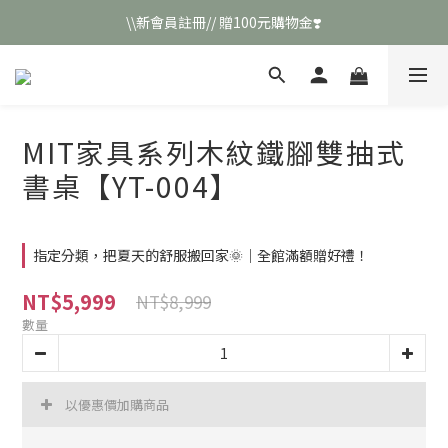
\\新會員註冊// 贈100元購物金❣️
\\新會員註冊// 贈100元購物金❣️
LINE好友招募\\ 回答數字 領取50元折扣碼 //
\\新會員註冊// 贈100元購物金❣️
MIT家具系列木紋鐵腳雙抽式
書桌【YT-004】
指定分類，把夏天的舒服搬回家🌞｜全館滿額贈好禮！
NT$5,999
NT$8,999
數量
以優惠價加購商品