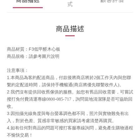
式
商品描述
F3低甲醛木心板
商品材質：
商品規格：請參考圖片說明
注意事項：
1.本商品為客約配送商品
，付款後將商店將於2個工作天內與您聯
繫約定配送時間
，請保持手機暢通(商店將優先聯繫收件人)。
2.我們沒有提供回收舊傢俱的服務
。如您有舊品回收需要
，可嘗試
撥打免付費清運專線0800-085-717
，詢問當地清潔隊是否可協助回
收
。
3.
因拍攝光線角度與每台螢幕調色都不同，照片與實物難免有出
入，對於色差、質感非常敏感的買家請考慮清楚再購買。
4.
如有任何對商品的問題可撥打客服專線詢問，避免產生購物過程
不愉快交易！