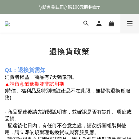
\\新會員註冊// 贈100元購物金❣️
\\新會員註冊// 贈100元購物金❣️
LINE好友招募\\ 回答數字 領取50元折扣碼 //
\\新會員註冊// 贈100元購物金❣️
退換貨政策
Q1：退換貨需知
消費者權益，商品有7天猶豫期。
▲請留意猶豫期並非試用期
(特價、福利品及特別標註產品不在此限，無提供退換貨服
務)
- 商品配達後請先詳閱說明書，並確認是否有缺件、瑕疵或
受損。
- 配達後七日內，有任何不合意之處，請勿拆開組裝與使
用，請立即依規辦理退換貨或與客服反應。