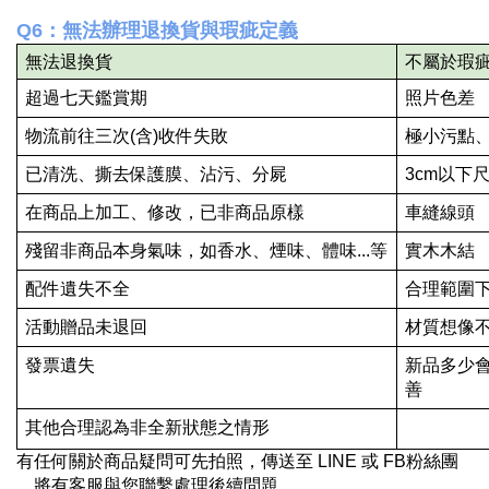
Q6：無法辦理退換貨與瑕疵定義
無法退換貨
不屬於瑕
超過七天鑑賞期
照片色差
物流前往三次(含)收件失敗
極小污點
已清洗、撕去保護膜、沾污、分屍
3cm以下
在商品上加工、修改，已非商品原樣
車縫線頭
殘留非商品本身氣味，如香水、煙味、體味...等
實木木結
配件遺失不全
合理範圍
活動贈品未退回
材質想像
發票遺失
新品多少
善
其他合理認為非全新狀態之情形
有任何關於商品疑問可先拍照，傳送至 LINE 或 FB粉絲團 
，將有客服與您聯繫處理後續問題。