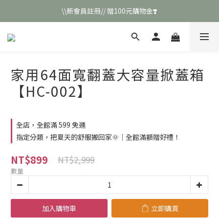
\\新會員註冊// 贈100元購物金❣️
\\新會員註冊// 贈100元購物金❣️
LINE好友招募\\ 回答數字 領取50元折扣碼 //
\\新會員註冊// 贈100元購物金❣️
家用64面寬翻蓋大容量掀蓋箱
【HC-002】
全店，全館滿 599 免運
指定分類，把夏天的舒服搬回家🌞｜全館滿額贈好禮！
NT$899
NT$2,999
數量
加入購物車
立即購買