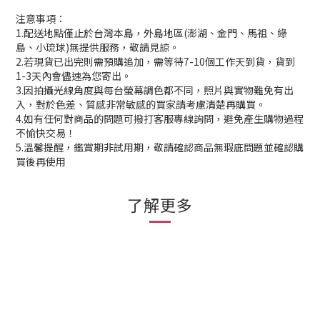
注意事項：
1.配送地點僅止於台灣本島，外島地區(澎湖、金門、馬祖、綠
島、小琉球)無提供服務，敬請見諒。
2.若現貨已出完則需預購追加，需等待7-10個工作天到貨，貨到
1-3天內會儘速為您寄出。
3.因拍攝光線角度與每台螢幕調色都不同，照片與實物難免有出
入，對於色差、質感非常敏感的買家請考慮清楚再購買。
4.如有任何對商品的問題可撥打客服專線詢問，避免產生購物過程
不愉快交易！
5.溫馨提醒，鑑賞期非試用期，敬請確認商品無瑕庛問題並確認購
買後再使用
了解更多