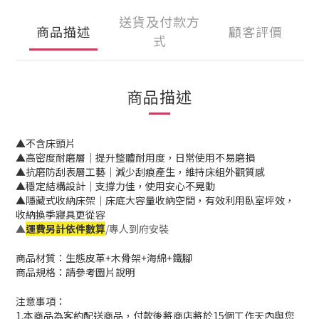
送貨及付款方
商品描述
顧客評價
式
商品描述
▲不含床頭片
▲高密度耐磨層｜提升整體耐用度，日常使用不易磨損
▲抗磨防刮表層工藝｜減少刮痕產生，維持床組外觀質感
▲穩定結構設計｜支撐力佳，使用安心不晃動
▲
隱藏式收納床架｜床底大容量收納空間，有效利用臥室坪效，
收納換季寢具更從容
▲
運費另計依件數算
/專人到府安裝
商品材質：生態皮革+木骨架+海綿+鐵腳
商品規格：請參考圖片說明
注意事項：
1.本商品為客約配送商品，付款後將商店將於15個工作天內與您