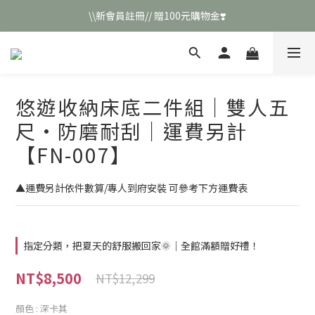
\\新會員註冊// 贈100元購物金❣️
\\新會員註冊// 贈100元購物金❣️
LINE好友招募\\ 回答數字 領取50元折扣碼 //
\\新會員註冊// 贈100元購物金❣️
悠遊收納床底二件組｜雙人五
尺·防磨耐刮｜運費另計
【FN-007】
▲運費另計依件數算/專人到府安裝 可參考下方運費表
指定分類，把夏天的舒服搬回家🌞｜全館滿額贈好禮！
NT$8,500
NT$12,299
顏色
: 深卡其