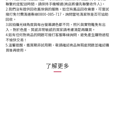
聯繫約定配送時間，請保持手機暢通(商店將優先聯繫收件人)。
2.我們沒有提供回收舊傢俱的服務。如您有舊品回收需要，可嘗試
撥打免付費清運專線0800-085-717，詢問當地清潔隊是否可協助
回收。
3.因拍攝光線角度與每台螢幕調色都不同，照片與實物難免有出
入，對於色差、質感非常敏感的買家請考慮清楚再購買。
4.如有任何對商品的問題可撥打客服專線詢問，避免產生購物過程
不愉快交易！
5.溫馨提醒，鑑賞期非試用期，敬請確認商品無瑕庛問題並確認購
買後再使用。
了解更多