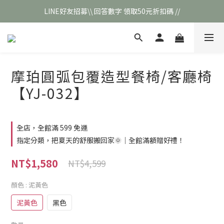
LINE好友招募\\ 回答數字 領取50元折扣碼 //
\\新會員註冊// 贈100元購物金❣️
\\新會員註冊// 贈100元購物金❣️
摩珀圓弧包覆造型餐椅/客廳椅
【YJ-032】
全店，全館滿 599 免運
指定分類，把夏天的舒服搬回家🌞｜全館滿額贈好禮！
NT$1,580
NT$4,599
顏色
: 泥黃色
泥黃色
黑色