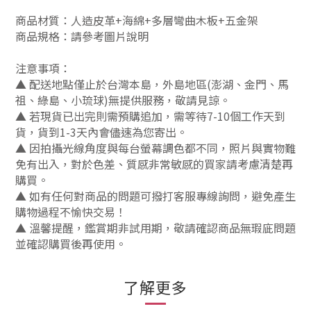
商品材質：人造皮革+海綿+多層彎曲木板+五金架
商品規格：請參考圖片說明
注意事項：
▲ 配送地點僅止於台灣本島，外島地區(澎湖、金門、馬
祖、綠島、小琉球)無提供服務，敬請見諒。
▲ 若現貨已出完則需預購追加，需等待7-10個工作天到
貨，貨到1-3天內會儘速為您寄出。
▲ 因拍攝光線角度與每台螢幕調色都不同，照片與實物難
免有出入，對於色差、質感非常敏感的買家請考慮清楚再
購買。
▲ 如有任何對商品的問題可撥打客服專線詢問，避免產生
購物過程不愉快交易！
▲ 溫馨提醒，鑑賞期非試用期，敬請確認商品無瑕庛問題
並確認購買後再使用。
了解更多