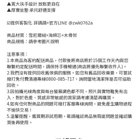
▲寬大扶手設計 放鬆更自在
▲厚實坐墊 承托舒適支撐
☑️
提供客製化 詳請請+官方LINE @zwk0762a
商品材質：雪尼爾絨+海綿芯+木骨架
商品規格：請參考圖片說明
注意事項：
1.本商品為客約配送商品，付款後將商店將於15個工作天內與您
聯繫約定配送時間，請保持手機暢通(商店將優先聯繫收件人)。
2.我們沒有提供回收舊傢俱的服務。如您有舊品回收需要，可嘗試
撥打免付費清運專線0800-085-717，詢問當地清潔隊是否可協助
回收。
3.因拍攝光線角度與每台螢幕調色都不同，照片與實物難免有出
入，對於色差、質感非常敏感的買家請考慮清楚再購買。
4.如有任何對商品的問題可撥打客服專線詢問，避免產生購物過程
不愉快交易！
5.溫馨提醒，鑑賞期非試用期，敬請確認商品無瑕庛問題並確認購
買後再使用。