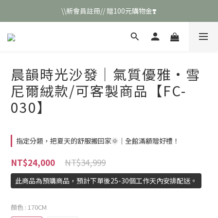
\\新會員註冊// 贈100元購物金❣️
\\新會員註冊// 贈100元購物金❣️
LINE好友招募\\ 回答數字 領取50元折扣碼 //
\\新會員註冊// 贈100元購物金❣️
晨韻時光沙發｜氣質優雅·雪
尼爾絨款/可客製商品【FC-
030】
指定分類，把夏天的舒服搬回家🌞｜全館滿額贈好禮！
NT$34,999
NT$24,000
此商品為預購商品，預計下單後25-30個工作天內安排配送。
顏色
: 170CM