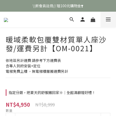
\\新會員註冊// 贈100元購物金❣️
\\新會員註冊// 贈100元購物金❣️
LINE好友招募\\ 回答數字 領取50元折扣碼 //
\\新會員註冊// 贈100元購物金❣️
暖域柔軟包覆雙材質單人座沙
發/運費另計【OM-0021】
依地區另計運費 請參考下方運費表
含專人到府安裝+定位
電梯免費上樓 ，無電梯樓層搬運費另計
指定分類，把夏天的舒服搬回家🌞｜全館滿額贈好禮！
NT$4,950
NT$8,999
數量