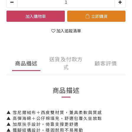
加入購物車
立即購買
加入追蹤清單
送貨及付款方
商品描述
顧客評價
式
商品描述
▲ 雪尼爾絨布＋西皮雙材質，兼具柔軟與質感
▲ 高彈海綿＋公仔棉填充，舒適包覆久坐放鬆
▲ 加厚扶手設計，倚靠支撐更舒適
▲ 鐵腳結構設計，穩固耐用不易晃動