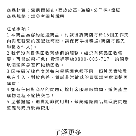
商品材質：雪尼爾絨布+西皮皮革+海綿+公仔棉+鐵腳
商品規格：請參考圖片說明
注意事項：
1.本商品為客約配送商品，付款後將商店將於15個工作天
內與您聯繫約定配送時間，請保持手機暢通(商店將優先
聯繫收件人)。
2.我們沒有提供回收舊傢俱的服務。如您有舊品回收需
要，可嘗試撥打免付費清運專線0800-085-717，詢問當
地清潔隊是否可協助回收。
3.因拍攝光線角度與每台螢幕調色都不同，照片與實物難
免有出入，對於色差、質感非常敏感的買家請考慮清楚再
購買。
4.如有任何對商品的問題可撥打客服專線詢問，避免產生
購物過程不愉快交易！
5.溫馨提醒，鑑賞期非試用期，敬請確認商品無瑕庛問題
並確認購買後再使用。
了解更多