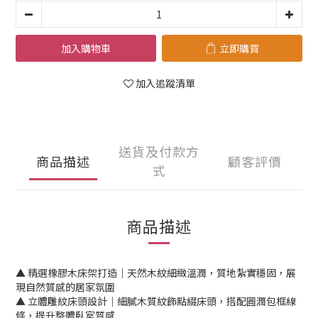
加入購物車
立即購買
加入追蹤清單
送貨及付款方
商品描述
顧客評價
式
商品描述
▲ 精選橡膠木床架打造｜天然木紋細緻溫潤，質地紮實穩固，展
現自然質感的居家氛圍
▲ 立體雕紋床頭設計｜細膩木質紋飾點綴床頭，搭配圓潤包框線
條，提升整體臥室質感