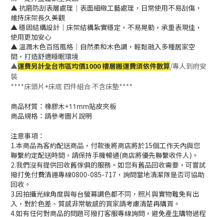
▲ 抗磨防刮表層處理｜表面細緻工藝處理，日常使用不易刮傷，
維持床架長久美觀
▲ 穩固結構設計｜床架結構紮實穩定，不易晃動，承重表現佳，
使用更加安心
▲ 溫潤木色百搭風格｜自然柔和木色調，輕鬆融入多種居家空
間，打造舒適睡眠環境
▲
運費另計全台市區均價1000 樓層搬運費須依件數算
/專人到府安
裝
****床頭片+床底 四件組合 不含床墊****
商品材質：橡膠木+11mm貼皮夾板
商品規格：請參考圖片說明
注意事項：
1.本商品為客約配送商品，付款後將商店將於15個工作天內與您
聯繫約定配送時間，請保持手機暢通(商店將優先聯繫收件人)。
2.我們沒有提供回收舊傢俱的服務。如您有舊品回收需要，可嘗試
撥打免付費清運專線0800-085-717，詢問當地清潔隊是否可協助
回收。
3.因拍攝光線角度與每台螢幕調色都不同，照片與實物難免有出
入，對於色差、質感非常敏感的買家請考慮清楚再購買。
4.如有任何對商品的問題可撥打客服專線詢問，避免產生購物過程