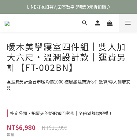
LINE好友招募\\ 回答數字 領取50元折扣碼 //
\\新會員註冊// 贈100元購物金❣️
\\新會員註冊// 贈100元購物金❣️
暖木美學寢室四件組｜雙人加
大六尺·溫潤設計款｜運費另
計【FT-002BN】
▲運費另計全台市區均價1000 樓層搬運費須依件數算/專人到府安
裝
指定分類，把夏天的舒服搬回家🌞｜全館滿額贈好禮！
NT$6,980
NT$11,999
數量