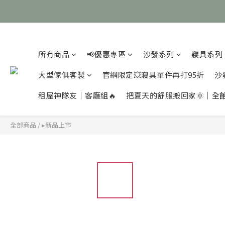
所有商品
📢優惠專區
沙發系列
寢具系列
大型傢俱客製
官網限定💥寢具單件再打95折
沙
租屋神隊友｜客廳組🔥
把夏天的舒服搬回家🌞｜全
全部商品
/
▸新品上市