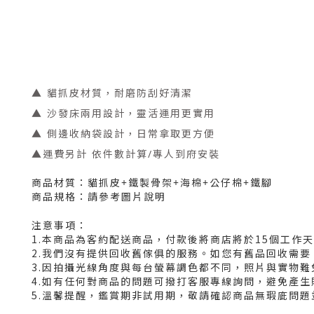
▲ 貓抓皮材質，耐磨防刮好清潔
▲ 沙發床兩用設計，靈活運用更實用
▲ 側邊收納袋設計，日常拿取更方便
▲運費另計 依件數計算/專人到府安裝
商品材質：貓抓皮+鐵製骨架+海棉+公仔棉+鐵腳
商品規格：請參考圖片說明
注意事項：
1.本商品為客約配送商品，付款後將商店將於15個工作
2.我們沒有提供回收舊傢俱的服務。如您有舊品回收需要，
3.因拍攝光線角度與每台螢幕調色都不同，照片與實物
4.如有任何對商品的問題可撥打客服專線詢問，避免產
5.溫馨提醒，鑑賞期非試用期，敬請確認商品無瑕庛問