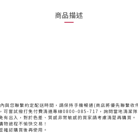
商品描述
天內與您聯繫約定配送時間，請保持手機暢通(商店將優先聯繫收
可嘗試撥打免付費清運專線0800-085-717，詢問當地清
難免有出入，對於色差、質感非常敏感的買家請考慮清楚再購買
生購物過程不愉快交易！
題並確認購買後再使用。