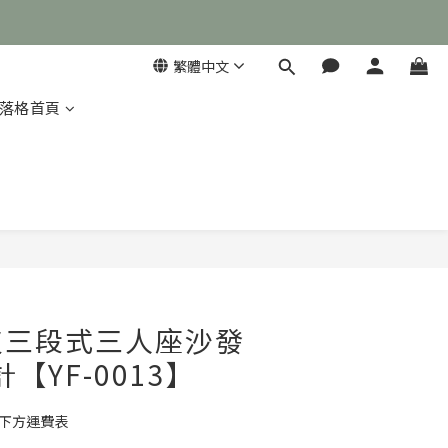
繁體中文
落格首頁

立即購買
皮三段式三人座沙發
【YF-0013】
考下方運費表