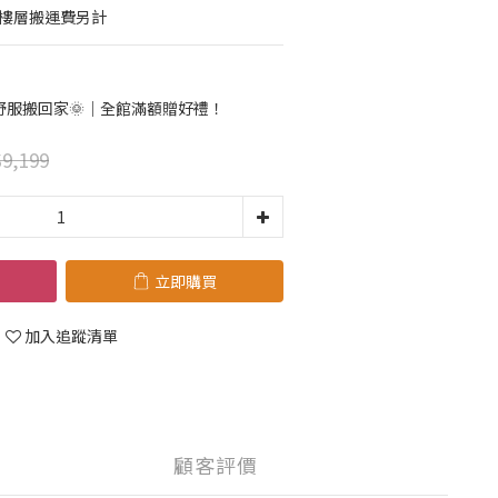
梯樓層搬運費另計
舒服搬回家🌞｜全館滿額贈好禮！
9,199
立即購買
加入追蹤清單
顧客評價