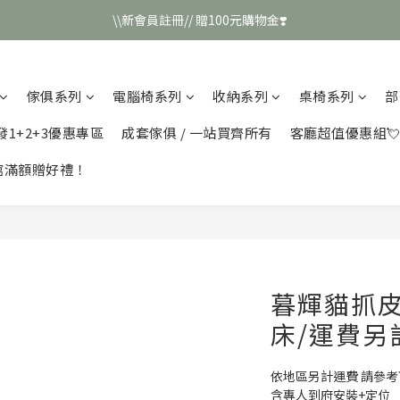
\\新會員註冊// 贈100元購物金❣️
\\新會員註冊// 贈100元購物金❣️
LINE好友招募\\ 回答數字 領取50元折扣碼 //
傢俱系列
電腦椅系列
收納系列
桌椅系列
部
\\新會員註冊// 贈100元購物金❣️
發1+2+3優惠專區
成套傢俱 / 一站買齊所有
客廳超值優惠組
館滿額贈好禮！
暮輝貓抓
床/運費另計
依地區另計運費 請參
含專人到府安裝+定位