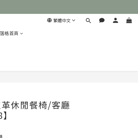
繁體中文
落格首頁

立即購買
革休閒餐椅/客廳
8】
運