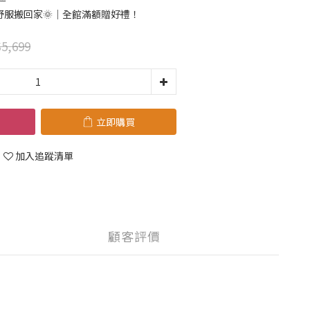
舒服搬回家🌞｜全館滿額贈好禮！
5,699
立即購買
加入追蹤清單
顧客評價