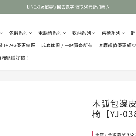
LINE好友招募\\ 回答數字 領取50元折扣碼 //
\\新會員註冊// 贈100元購物金❣️
\\新會員註冊// 贈100元購物金❣️
傢俱系列
電腦椅系列
收納系列
桌椅系列
部
發1+2+3優惠專區
成套傢俱 / 一站買齊所有
客廳超值優惠組
館滿額贈好禮！
木弧包邊皮
椅【YJ-03
全店，全館滿 599 免