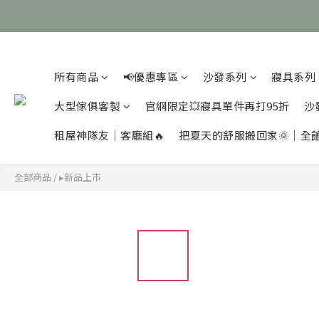
所有商品
📢優惠專區
沙發系列
寢具系列
大型傢俱客製
官網限定💥寢具單件再打95折
沙
租屋神隊友｜客廳組🔥
把夏天的舒服搬回家🌞｜全
全部商品
/
▸新品上市