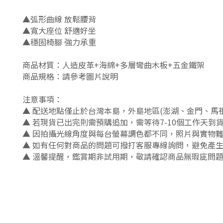
▲弧形曲線 放鬆腰背
▲寬大座位 舒適好坐
▲穩固椅腳 強力承重
商品材質：人造皮革+海綿+多層彎曲木板+五金鐵架
商品規格：請參考圖片說明
注意事項：
▲ 配送地點僅止於台灣本島，外島地區(澎湖、金門、馬
▲ 若現貨已出完則需預購追加，需等待7-10個工作天到
▲ 因拍攝光線角度與每台螢幕調色都不同，照片與實物
▲ 如有任何對商品的問題可撥打客服專線詢問，避免產
▲ 溫馨提醒，鑑賞期非試用期，敬請確認商品無瑕庛問