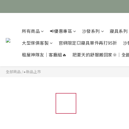
所有商品
📢優惠專區
沙發系列
寢具系列
大型傢俱客製
官網限定💥寢具單件再打95折
沙
租屋神隊友｜客廳組🔥
把夏天的舒服搬回家🌞｜全
全部商品
/
▸新品上市