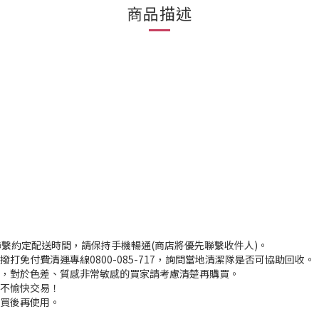
商品描述
聯繫約定配送時間，請保持手機暢通(商店將優先聯繫收件人)。
打免付費清運專線0800-085-717，詢問當地清潔隊是否可協助回收。
入，對於色差、質感非常敏感的買家請考慮清楚再購買。
程不愉快交易！
購買後再使用。