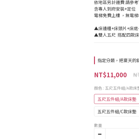
依地區另計運費 請參
含專人到府安裝+定位
電梯免費上樓 ，無電
▲床邊櫃+床頭片+床底+
▲雙人五尺  搭配四款
指定分類，把夏天的
NT$11,000
NT
顏色
: 五尺五件組/A款床
五尺五件組/A款床墊
五尺五件組/C款床墊
數量