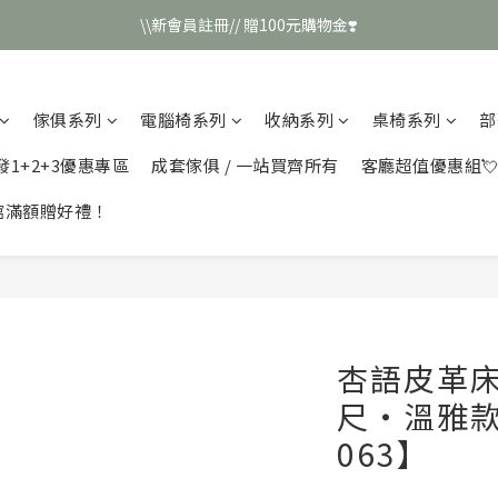
\\新會員註冊// 贈100元購物金❣️
\\新會員註冊// 贈100元購物金❣️
LINE好友招募\\ 回答數字 領取50元折扣碼 //
傢俱系列
電腦椅系列
收納系列
桌椅系列
部
\\新會員註冊// 贈100元購物金❣️
發1+2+3優惠專區
成套傢俱 / 一站買齊所有
客廳超值優惠組
館滿額贈好禮！
杏語皮革
尺・溫雅款
063】