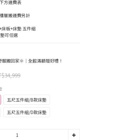
考下方運費表
梯樓層搬運費另計
床板+床墊 五件組 
床墊可任選
舒服搬回家🌞｜全館滿額贈好禮！
$34,999
墊
五尺五件組/B款床墊
五尺五件組/D款床墊