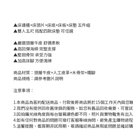
▲床邊櫃+床頭片+床底+床板+床墊 五件組
▲雙人五尺 搭配四款床墊 可任選
▲嚴選頭層牛皮 舒適柔軟
▲高回彈海綿 完整支撐
▲堅固骨架 承受力強
▲加高床腳 方便清掃
商品材質：頭層牛皮+人工皮革+木骨架+鐵腳
商品規格：請參考圖片說明
注意事項：
1.本商品為客約配送商品，付款後將商店將於15個工作天內與您
2.我們沒有提供回收舊傢俱的服務。如您有舊品回收需要，可嘗試撥
3.因拍攝光線角度與每台螢幕調色都不同，照片與實物難免有出
4.如有任何對商品的問題可撥打客服專線詢問，避免產生購物過
5.溫馨提醒，鑑賞期非試用期，敬請確認商品無瑕庛問題並確認