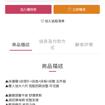
加入購物車
立即購買
加入追蹤清單
送貨及付款方
商品描述
顧客評價
式
商品描述
▲床邊櫃+床頭片+床底+床板+床墊 五件組
▲雙人加大六尺 搭配四款床墊 可任選
▲嚴選頭層牛皮 舒適柔軟
▲高回彈海綿 完整支撐
▲堅固骨架 承受力強