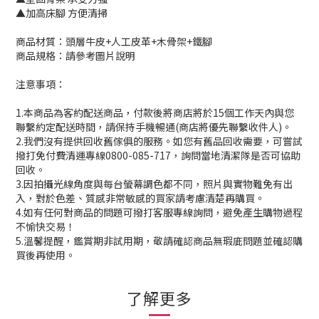
▲加高床腳 方便清掃
商品材質：頭層牛皮+人工皮革+木骨架+鐵腳
商品規格：請參考圖片說明
注意事項：
1.本商品為客約配送商品，付款後將商店將於15個工作天內與您
聯繫約定配送時間，請保持手機暢通(商店將優先聯繫收件人)。
2.我們沒有提供回收舊傢俱的服務。如您有舊品回收需要，可嘗試
撥打免付費清運專線0800-085-717，詢問當地清潔隊是否可協助
回收。
3.因拍攝光線角度與每台螢幕調色都不同，照片與實物難免有出
入，對於色差、質感非常敏感的買家請考慮清楚再購買。
4.如有任何對商品的問題可撥打客服專線詢問，避免產生購物過程
不愉快交易！
5.溫馨提醒，鑑賞期非試用期，敬請確認商品無瑕庛問題並確認購
買後再使用。
了解更多