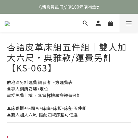
\\新會員註冊// 贈100元購物金❣️
\\新會員註冊// 贈100元購物金❣️
LINE好友招募\\ 回答數字 領取50元折扣碼 //
\\新會員註冊// 贈100元購物金❣️
杏語皮革床組五件組｜雙人加
大六尺·典雅款/運費另計
【KS-063】
依地區另計運費 請參考下方運費表
含專人到府安裝+定位
電梯免費上樓 ，無電梯樓層搬運費另計
▲床邊櫃+床頭片+床底+床板+床墊 五件組 
▲雙人加大六尺  搭配四款床墊可任選