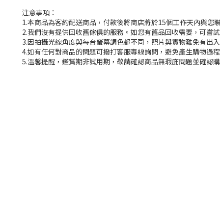
注意事項：
1.本商品為客約配送商品，付款後將商店將於15個工作天內與您
2.我們沒有提供回收舊傢俱的服務。如您有舊品回收需要，可嘗試撥
3.因拍攝光線角度與每台螢幕調色都不同，照片與實物難免有出
4.如有任何對商品的問題可撥打客服專線詢問，避免產生購物過
5.溫馨提醒，鑑賞期非試用期，敬請確認商品無瑕庛問題並確認