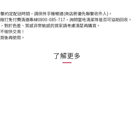
聯繫約定配送時間，請保持手機暢通(商店將優先聯繫收件人)。
打免付費清運專線0800-085-717，詢問當地清潔隊是否可協助回收。
入，對於色差、質感非常敏感的買家請考慮清楚再購買。
程不愉快交易！
購買後再使用。
了解更多