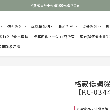
\\新會員註冊// 贈100元購物金❣️
\\新會員註冊// 贈100元購物金❣️
LINE好友招募\\ 回答數字 領取50元折扣碼 //
傢俱系列
電腦椅系列
收納系列
桌椅系列
部
\\新會員註冊// 贈100元購物金❣️
發1+2+3優惠專區
成套傢俱 / 一站買齊所有
客廳超值優惠組
館滿額贈好禮！
格葳低調
【KC-034
指定商品，沙發套組；