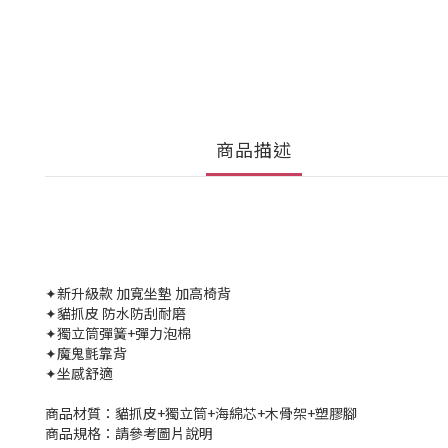
商品描述
✦新升級款 加寬坐墊 加高椅背
✦貓抓皮 防水防刮耐磨
✦獨立筒彈簧+彈力泡棉
✦魔鬼氈靠背
✦坐感舒適
商品材質：貓抓皮+獨立筒+海綿芯+木骨架+塑膠腳
商品規格：請參考圖片說明