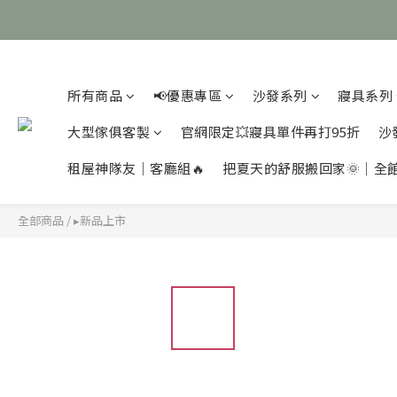
所有商品
📢優惠專區
沙發系列
寢具系列
大型傢俱客製
官網限定💥寢具單件再打95折
沙
租屋神隊友｜客廳組🔥
把夏天的舒服搬回家🌞｜全
全部商品
/
▸新品上市