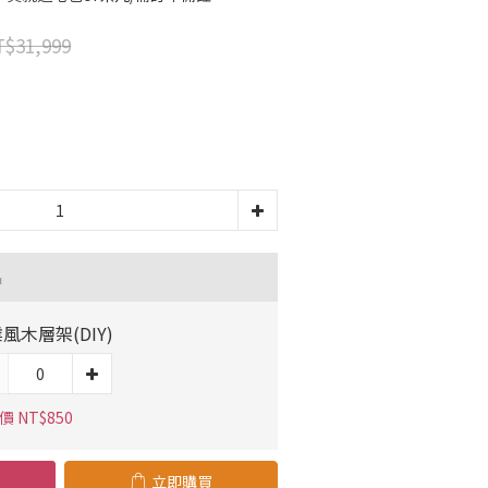
$31,999
品
風木層架(DIY)
 NT$850
立即購買