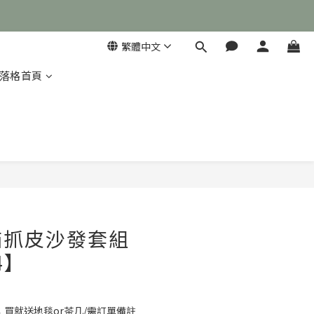
繁體中文
落格首頁

立即購買
貓抓皮沙發套組
4】
買就送地毯or茶几/需訂單備註