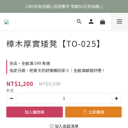
LINE好友招募\\ 回答數字 領取50元折扣碼 //
\\新會員註冊// 贈100元購物金❣️
\\新會員註冊// 贈100元購物金❣️
樟木厚實矮凳【TO-025】
全店，全館滿 599 免運
指定分類，把夏天的舒服搬回家🌞｜全館滿額贈好禮！
NT$1,200
NT$2,199
數量
加入購物車
立即購買
加入追蹤清單