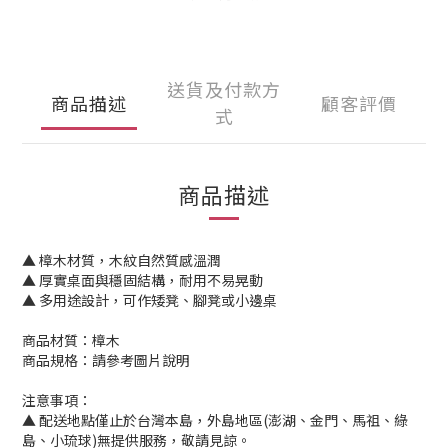
送貨及付款方
商品描述
顧客評價
式
商品描述
▲ 樟木材質，木紋自然質感溫潤
▲ 厚實桌面與穩固結構，耐用不易晃動
▲ 多用途設計，可作矮凳、腳凳或小邊桌
商品材質：樟木
商品規格：請參考圖片說明
注意事項：
▲ 配送地點僅止於台灣本島，外島地區(澎湖、金門、馬祖、綠
島、小琉球)無提供服務，敬請見諒。