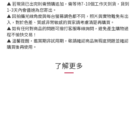
▲ 若現貨已出完則需預購追加，需等待7-10個工作天到貨，貨到
1-3天內會儘速為您寄出。
▲ 因拍攝光線角度與每台螢幕調色都不同，照片與實物難免有出
入，對於色差、質感非常敏感的買家請考慮清楚再購買。
▲ 如有任何對商品的問題可撥打客服專線詢問，避免產生購物過
程不愉快交易！
▲ 溫馨提醒，鑑賞期非試用期，敬請確認商品無瑕庛問題並確認
購買後再使用。
了解更多