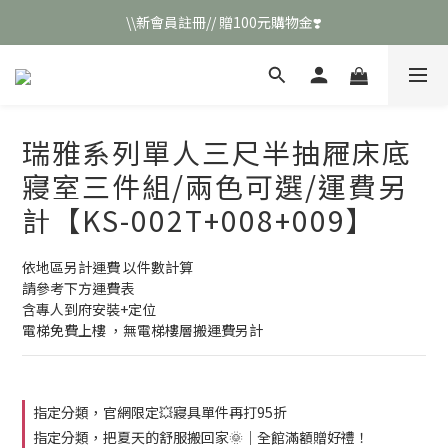
\\新會員註冊// 贈100元購物金❣️
\\新會員註冊// 贈100元購物金❣️
LINE好友招募\\ 回答數字 領取50元折扣碼 //
\\新會員註冊// 贈100元購物金❣️
瑞雅系列單人三尺半抽屜床底
寢室三件組/兩色可選/運費另
計【KS-002T+008+009】
依地區另計運費 以件數計算
請參考下方運費表
含專人到府安裝+定位
電梯免費上樓 ，無電梯樓層搬運費另計
指定分類，官網限定💥寢具單件再打95折
指定分類，把夏天的舒服搬回家🌞｜全館滿額贈好禮！