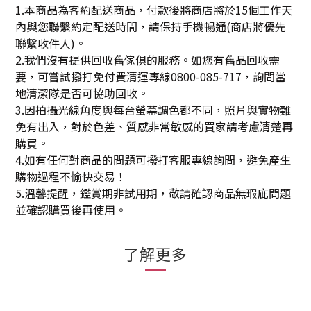
1.本商品為客約配送商品，付款後將商店將於15個工作天
內與您聯繫約定配送時間，請保持手機暢通(商店將優先
聯繫收件人)。
2.我們沒有提供回收舊傢俱的服務。如您有舊品回收需
要，可嘗試撥打免付費清運專線0800-085-717，詢問當
地清潔隊是否可協助回收。
3.因拍攝光線角度與每台螢幕調色都不同，照片與實物難
免有出入，對於色差、質感非常敏感的買家請考慮清楚再
購買。
4.如有任何對商品的問題可撥打客服專線詢問，避免產生
購物過程不愉快交易！
5.溫馨提醒，鑑賞期非試用期，敬請確認商品無瑕庛問題
並確認購買後再使用。
了解更多