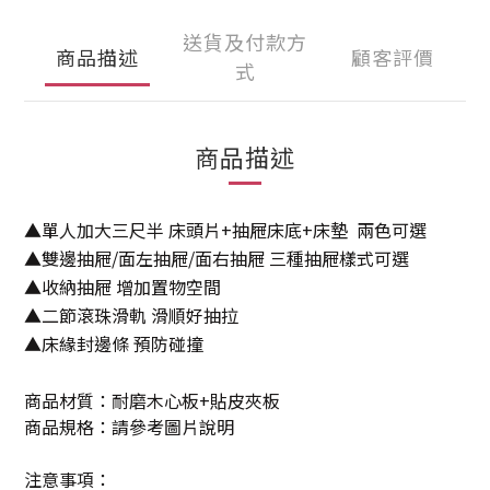
送貨及付款方
商品描述
顧客評價
式
商品描述
▲單人加大三尺半 床頭片+抽屜床底+床墊 兩色可選
▲雙邊抽屜/面左抽屜/面右抽屜 三種抽屜樣式可選
▲收納抽屜 增加置物空間
▲
二節滾珠滑軌 滑順好抽拉
▲
床緣封邊條 預防碰撞
商品材質：耐磨木心板+貼皮夾板
商品規格：請參考圖片說明
注意事項：