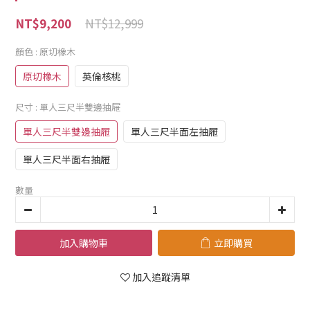
NT$12,999
NT$9,200
顏色
: 原切橡木
原切橡木
英倫核桃
尺寸
: 單人三尺半雙邊抽屜
單人三尺半雙邊抽屜
單人三尺半面左抽屜
單人三尺半面右抽屜
數量
加入購物車
立即購買
加入追蹤清單