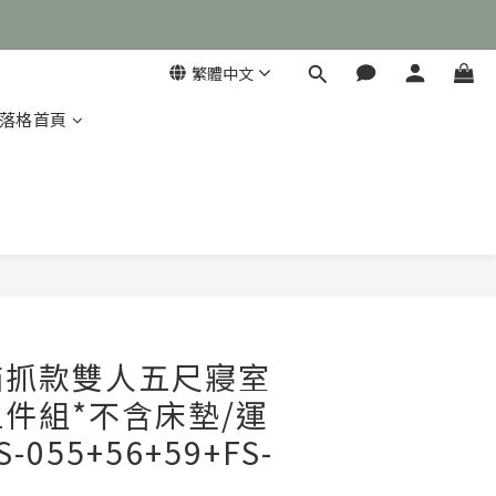
繁體中文
落格首頁

立即購買
貓抓款雙人五尺寢室
件組*不含床墊/運
055+56+59+FS-