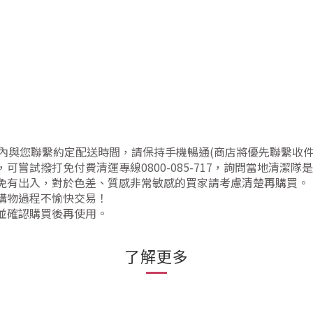
天內與您聯繫約定配送時間，請保持手機暢通(商店將優先聯繫收件
可嘗試撥打免付費清運專線0800-085-717，詢問當地清潔
難免有出入，對於色差、質感非常敏感的買家請考慮清楚再購買。
生購物過程不愉快交易！
並確認購買後再使用。
了解更多