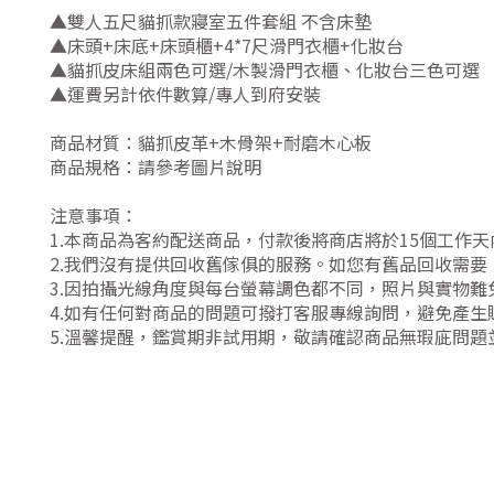
▲雙人五尺貓抓款寢室五件套組 不含床墊
▲床頭+床底+床頭櫃+4*7尺滑門衣櫃+化妝台
▲貓抓皮床組兩色可選/木製滑門衣櫃、化妝台三色可選
▲運費另計依件數算/專人到府安裝
商品材質：貓抓皮革+木骨架+耐磨木心板
商品規格：請參考圖片說明
注意事項：
1.本商品為客約配送商品，付款後將商店將於15個工作
2.我們沒有提供回收舊傢俱的服務。如您有舊品回收需要，
3.因拍攝光線角度與每台螢幕調色都不同，照片與實物
4.如有任何對商品的問題可撥打客服專線詢問，避免產
5.溫馨提醒，鑑賞期非試用期，敬請確認商品無瑕庛問題