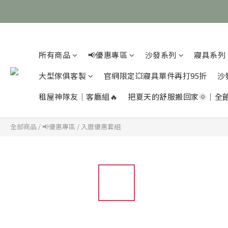
所有商品
📢優惠專區
沙發系列
寢具系列
大型傢俱客製
官網限定💥寢具單件再打95折
沙
租屋神隊友｜客廳組🔥
把夏天的舒服搬回家🌞｜全
全部商品
/
📢優惠專區
/
入厝優惠套組