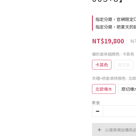
指定分類，官網限定
指定分類，把夏天的
NT$19,800
NT
貓抓皮床組顏色
: 卡其色
卡其色
淺灰色
衣櫃+梳妝桌椅顏色
: 北
北歐橡木
原切橡
數量
以優惠價加購商