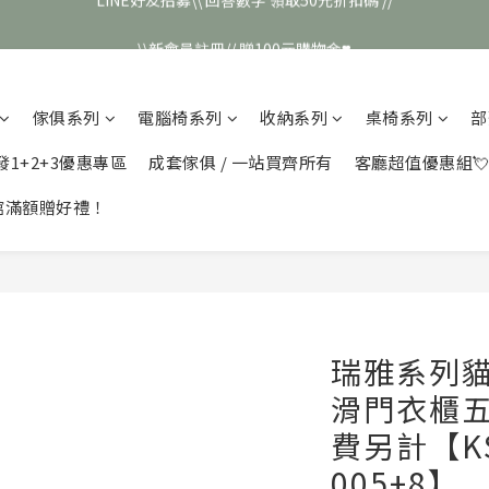
\\新會員註冊// 贈100元購物金❣️
\\新會員註冊// 贈100元購物金❣️
LINE好友招募\\ 回答數字 領取50元折扣碼 //
傢俱系列
電腦椅系列
收納系列
桌椅系列
部
\\新會員註冊// 贈100元購物金❣️
發1+2+3優惠專區
成套傢俱 / 一站買齊所有
客廳超值優惠組
館滿額贈好禮！
瑞雅系列
滑門衣櫃五
費另計【KS-
005+8】