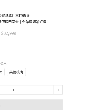
寢具單件再打95折
舒服搬回家🌞｜全館滿額贈好禮！
$32,999
歐橡木
木
英倫核桃
品