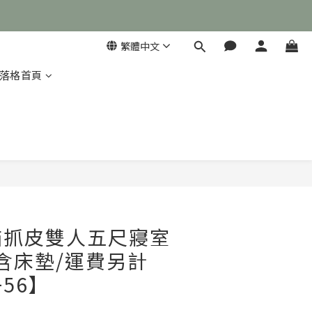
繁體中文
落格首頁

立即購買
貓抓皮雙人五尺寢室
含床墊/運費另計
+56】