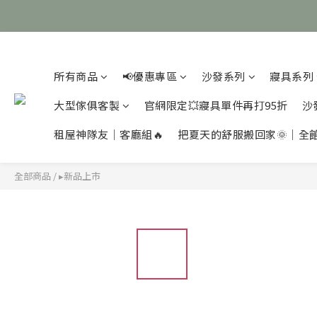
所有商品
📢優惠專區
沙發系列
寢具系列
大型傢俱客製
官網限定💥寢具單件再打95折
沙
租屋神隊友｜客廳組🔥
把夏天的舒服搬回家🌞｜全
全部商品
/
▸新品上市