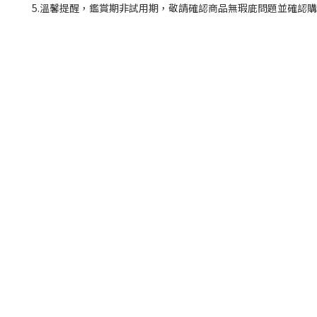
5.溫馨提醒，鑑賞期非試用期，敬請確認商品無瑕庛問題並確認