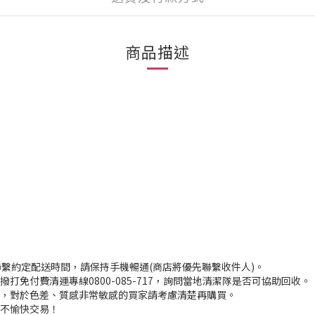
商品描述
聯繫約定配送時間，請保持手機暢通(商店將優先聯繫收件人)。
打免付費清運專線0800-085-717，詢問當地清潔隊是否可協助回收。
入，對於色差、質感非常敏感的買家請考慮清楚再購買。
程不愉快交易！