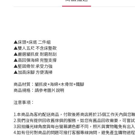
▲床頭+床底 二件組
▲雙人五尺 不含床墊款
▲嚴選貓抓皮 耐磨耐刮
▲高回彈海綿 完整支撐
▲堅固骨架 承受力強
▲加高床腳 方便清掃
商品材質：貓抓皮+海綿+木骨架+鐵腳
商品規格：請參考圖片說明
注意事項：
1.本商品為客約配送商品，付款後將商店將於15個工作天內與您
2.我們沒有提供回收舊傢俱的服務。如您有舊品回收需要，可嘗試撥
3.因拍攝光線角度與每台螢幕調色都不同，照片與實物難免有出
4.如有任何對商品的問題可撥打客服專線詢問，避免產生購物過