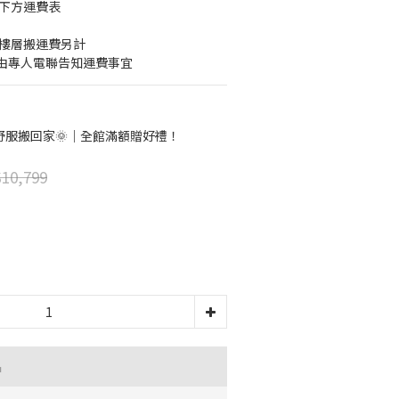
考下方運費表
梯樓層搬運費另計
由專人電聯告知運費事宜
舒服搬回家🌞｜全館滿額贈好禮！
10,799
品