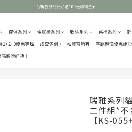
\\新會員註冊// 贈100元購物金❣️
\\新會員註冊// 贈100元購物金❣️
LINE好友招募\\ 回答數字 領取50元折扣碼 //
傢俱系列
電腦椅系列
收納系列
桌椅系列
部
\\新會員註冊// 贈100元購物金❣️
發1+2+3優惠專區
成套傢俱 / 一站買齊所有
客廳超值優惠組
館滿額贈好禮！
瑞雅系列
二件組*不
【KS-055