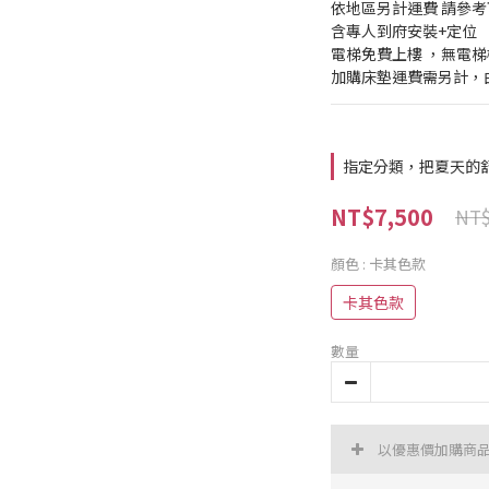
依地區另計運費 請參
含專人到府安裝+定位
電梯免費上樓 ，無電
加購床墊運費需另計，
指定分類，把夏天的
NT$7,500
NT$
顏色
: 卡其色款
卡其色款
數量
以優惠價加購商