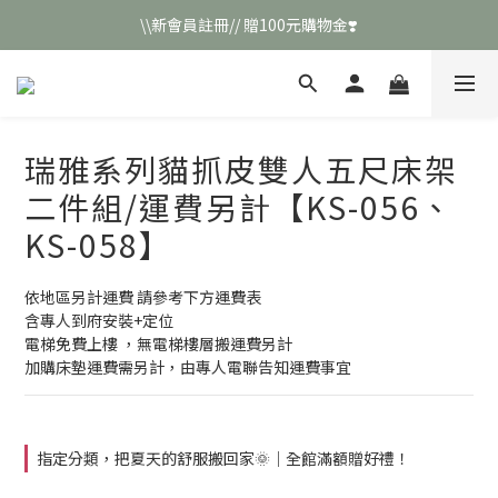
\\新會員註冊// 贈100元購物金❣️
\\新會員註冊// 贈100元購物金❣️
LINE好友招募\\ 回答數字 領取50元折扣碼 //
\\新會員註冊// 贈100元購物金❣️
瑞雅系列貓抓皮雙人五尺床架
二件組/運費另計【KS-056、
KS-058】
依地區另計運費 請參考下方運費表
含專人到府安裝+定位
電梯免費上樓 ，無電梯樓層搬運費另計
加購床墊運費需另計，由專人電聯告知運費事宜
指定分類，把夏天的舒服搬回家🌞｜全館滿額贈好禮！