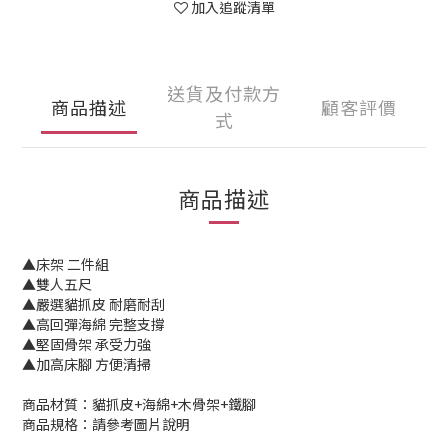
加入追蹤清單
送貨及付款方
商品描述
顧客評價
式
商品描述
▲床架 二件組
▲雙人五尺
▲嚴選貓抓皮 耐磨耐刮
▲高回彈海綿 完整支撐
▲堅固骨架 承受力強
▲加高床腳 方便清掃
商品材質：貓抓皮+海綿+木骨架+鐵腳
商品規格：請參考圖片說明