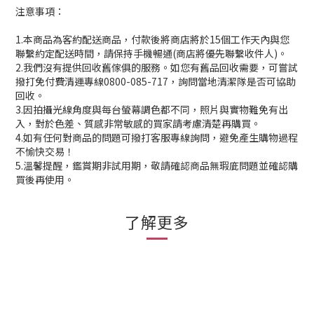
注意事項：
1.本商品為客約配送商品，付款後將商店將於15個工作天內與您
聯繫約定配送時間，請保持手機暢通(商店將優先聯繫收件人)。
2.我們沒有提供回收舊傢俱的服務。如您有舊品回收需要，可嘗試
撥打免付費清運專線0800-085-717，詢問當地清潔隊是否可協助
回收。
3.因拍攝光線角度與每台螢幕調色都不同，照片與實物難免有出
入，對於色差、質感非常敏感的買家請考慮清楚再購買。
4.如有任何對商品的問題可撥打客服專線詢問，避免產生購物過程
不愉快交易！
5.溫馨提醒，鑑賞期非試用期，敬請確認商品無瑕庛問題並確認購
買後再使用。
了解更多