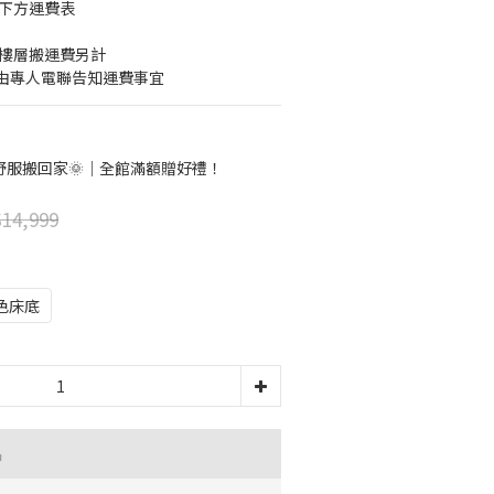
考下方運費表
梯樓層搬運費另計
由專人電聯告知運費事宜
舒服搬回家🌞｜全館滿額贈好禮！
14,999
色床底
品