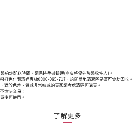
聯繫約定配送時間，請保持手機暢通(商店將優先聯繫收件人)。
打免付費清運專線0800-085-717，詢問當地清潔隊是否可協助回收。
入，對於色差、質感非常敏感的買家請考慮清楚再購買。
程不愉快交易！
購買後再使用。
了解更多