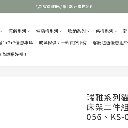
\\新會員註冊// 贈100元購物金❣️
\\新會員註冊// 贈100元購物金❣️
LINE好友招募\\ 回答數字 領取50元折扣碼 //
傢俱系列
電腦椅系列
收納系列
桌椅系列
部
\\新會員註冊// 贈100元購物金❣️
發1+2+3優惠專區
成套傢俱 / 一站買齊所有
客廳超值優惠組
館滿額贈好禮！
瑞雅系列
床架二件組
056、KS-