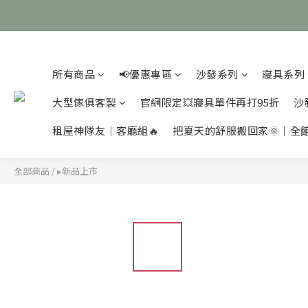
所有商品
📢優惠專區
沙發系列
寢具系列
大型傢俱客製
官網限定💥寢具單件再打95折
沙
租屋神隊友｜客廳組🔥
把夏天的舒服搬回家🌞｜全
全部商品
/
▸新品上市