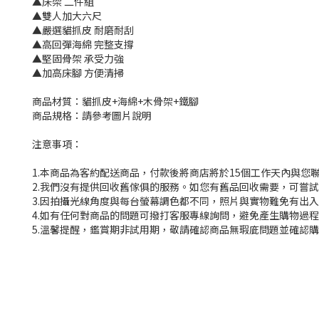
▲床架 二件組
▲雙人加大六尺
▲嚴選貓抓皮 耐磨耐刮
▲高回彈海綿 完整支撐
▲堅固骨架 承受力強
▲加高床腳 方便清掃
商品材質：貓抓皮+海綿+木骨架+鐵腳
商品規格：請參考圖片說明
注意事項：
1.本商品為客約配送商品，付款後將商店將於15個工作天內與您
2.我們沒有提供回收舊傢俱的服務。如您有舊品回收需要，可嘗試撥
3.因拍攝光線角度與每台螢幕調色都不同，照片與實物難免有出
4.如有任何對商品的問題可撥打客服專線詢問，避免產生購物過
5.溫馨提醒，鑑賞期非試用期，敬請確認商品無瑕庛問題並確認