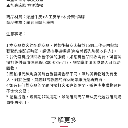
▲加高床腳 方便清掃
商品材質：頭層牛皮+人工皮革+木骨架+鐵腳
商品規格：請參考圖片說明
注意事項：
1.本商品為客約配送商品，付款後將商店將於15個工作天內與您
聯繫約定配送時間，請保持手機暢通(商店將優先聯繫收件人)。
2.我們沒有提供回收舊傢俱的服務。如您有舊品回收需要，可嘗試
撥打免付費清運專線0800-085-717，詢問當地清潔隊是否可協助
回收。
3.因拍攝光線角度與每台螢幕調色都不同，照片與實物難免有出
入，對於色差、質感非常敏感的買家請考慮清楚再購買。
4.如有任何對商品的問題可撥打客服專線詢問，避免產生購物過程
不愉快交易！
5.溫馨提醒，鑑賞期非試用期，敬請確認商品無瑕庛問題並確認購
買後再使用。
了解更多