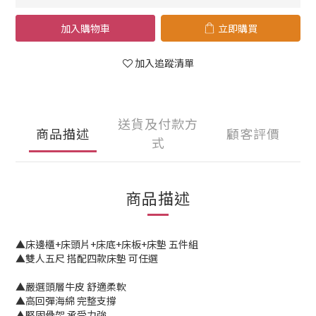
加入購物車
立即購買
加入追蹤清單
送貨及付款方
商品描述
顧客評價
式
商品描述
▲床邊櫃+床頭片+床底+床板+床墊 五件組
▲雙人五尺 搭配四款床墊 可任選
▲嚴選頭層牛皮 舒適柔軟
▲高回彈海綿 完整支撐
▲堅固骨架 承受力強