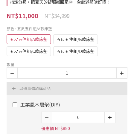
指定分類，把夏天的舒服搬回家🌞｜全館滿額贈好禮！
NT$11,000
NT$34,999
顏色
: 五尺五件組/A款床墊
五尺五件組/A款床墊
五尺五件組/B款床墊
五尺五件組/C款床墊
五尺五件組/D款床墊
數量
以優惠價加購商品
工業風木層架(DIY)
優惠價 NT$850