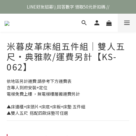
LINE好友招募\\ 回答數字 領取50元折扣碼 //
\\新會員註冊// 贈100元購物金❣️
\\新會員註冊// 贈100元購物金❣️
米暮皮革床組五件組｜雙人五
尺·典雅款/運費另計【KS-
062】
依地區另計運費 請參考下方運費表
含專人到府安裝+定位
電梯免費上樓 ，無電梯樓層搬運費另計
▲床邊櫃+床頭片+床底+床板+床墊 五件組 
▲雙人五尺  搭配四款床墊可任選