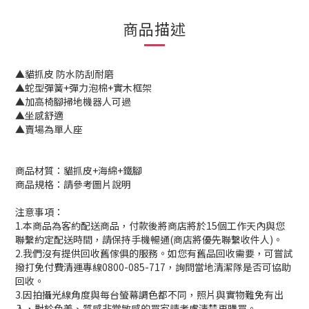
商品描述
▲貓抓皮 防水防刮耐磨
▲蛇型彈簧+彈力泡棉+實木框架
▲加高椅腳掃地機器人可過
▲坐感舒適
▲賣場為單人座
商品材質：貓抓皮+海綿+鐵腳
商品規格：請參考圖片說明
注意事項：
1.本商品為客約配送商品，付款後將商店將於15個工作天內與您
聯繫約定配送時間，請保持手機暢通(商店將優先聯繫收件人)。
2.我們沒有提供回收舊傢俱的服務。如您有舊品回收需要，可嘗試
撥打免付費清運專線0800-085-717，詢問當地清潔隊是否可協助
回收。
3.因拍攝光線角度與每台螢幕調色都不同，照片與實物難免有出
入，對於色差、質感非常敏感的買家請考慮清楚再購買。