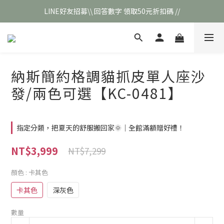
LINE好友招募\\ 回答數字 領取50元折扣碼 //
\\新會員註冊// 贈100元購物金❣️
\\新會員註冊// 贈100元購物金❣️
納斯簡約格調貓抓皮單人座沙
發/兩色可選【KC-0481】
指定分類，把夏天的舒服搬回家🌞｜全館滿額贈好禮！
NT$3,999
NT$7,299
顏色
: 卡其色
卡其色
深灰色
數量