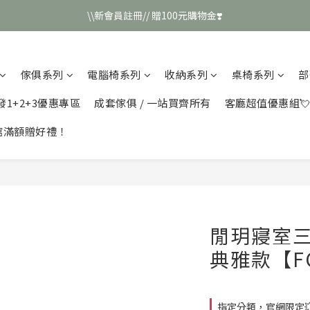
\\新會員註冊// 贈100元購物金❣️
\\新會員註冊// 贈100元購物金❣️
LINE好友招募\\ 回答數字 領取50元折扣碼 //
傢俱系列
電腦椅系列
收納系列
桌椅系列
部
\\新會員註冊// 贈100元購物金❣️
發1+2+3優惠專區
成套傢俱 / 一站買齊所有
客廳超值優惠組
館滿額贈好禮！
閒玥寢室
典雅款【FC
指定分類，官網限定