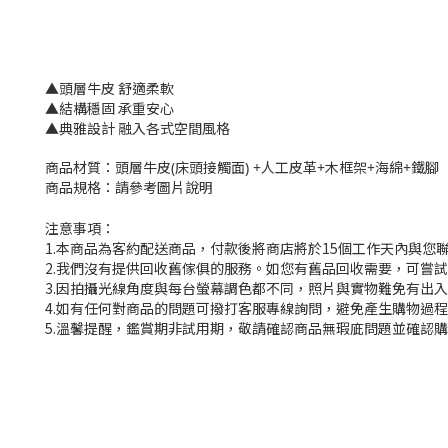
▲頭層牛皮 舒適柔軟
▲結構穩固 承重安心
▲典雅設計 融入各式空間風格
商品材質：頭層牛皮(床頭接觸面) +人工皮革+木框架+海綿+鐵腳
商品規格：請參考圖片說明
注意事項：
1.本商品為客約配送商品，付款後將商店將於15個工作天內與您
2.我們沒有提供回收舊傢俱的服務。如您有舊品回收需要，可嘗試撥
3.因拍攝光線角度與每台螢幕調色都不同，照片與實物難免有出
4.如有任何對商品的問題可撥打客服專線詢問，避免產生購物過
5.溫馨提醒，鑑賞期非試用期，敬請確認商品無瑕庛問題並確認