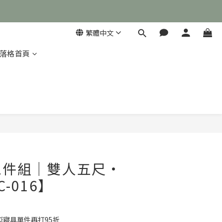
繁體中文
落格首頁

立即購買
三件組｜雙人五尺·
-016】
寢具單件再打95折