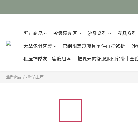
所有商品
📢優惠專區
沙發系列
寢具系列
大型傢俱客製
官網限定💥寢具單件再打95折
沙
租屋神隊友｜客廳組🔥
把夏天的舒服搬回家🌞｜全
全部商品
/
▸新品上市