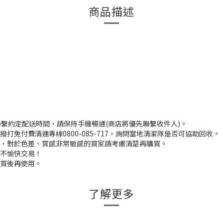
商品描述
聯繫約定配送時間，請保持手機暢通(商店將優先聯繫收件人)。
打免付費清運專線0800-085-717，詢問當地清潔隊是否可協助回收。
入，對於色差、質感非常敏感的買家請考慮清楚再購買。
程不愉快交易！
購買後再使用。
了解更多