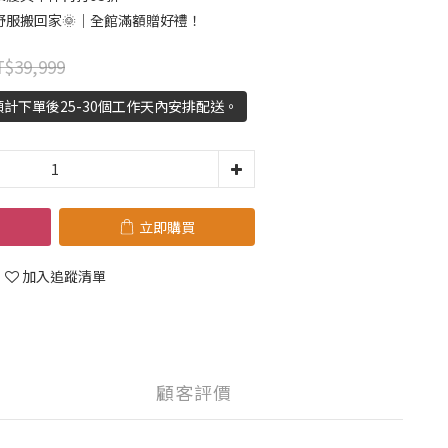
舒服搬回家🌞｜全館滿額贈好禮！
$39,999
計下單後25-30個工作天內安排配送。
立即購買
加入追蹤清單
顧客評價