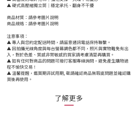
▲ 硬式高壓縮獨立筒│穩定承托、翻身不干擾
商品材質：請參考圖片說明
商品規格：請參考圖片說明
注意事項：
▲ 專人與您約定配送時間，請留意通訊電話保持聯繫。
▲ 因拍攝光線角度與每台螢幕調色都不同，照片與實物難免有出
入，對於色差、質感非常敏感的買家請考慮清楚再購買。
▲ 如有任何對商品的問題可撥打客服專線詢問，避免產生購物過
程不愉快交易！
▲ 溫馨提醒，鑑賞期非試用期, 敬請確認商品無瑕庛問題並確認購
買後再使用。
了解更多