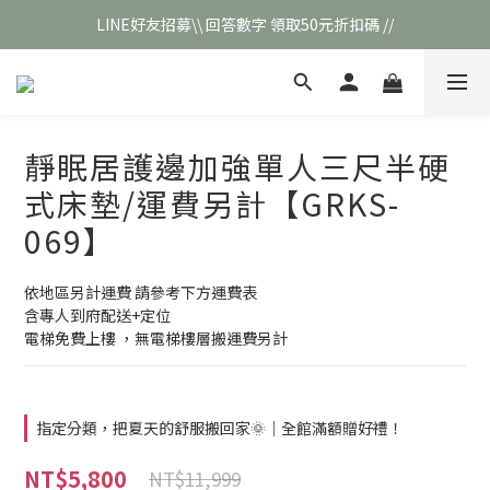
LINE好友招募\\ 回答數字 領取50元折扣碼 //
\\新會員註冊// 贈100元購物金❣️
\\新會員註冊// 贈100元購物金❣️
靜眠居護邊加強單人三尺半硬
式床墊/運費另計【GRKS-
069】
依地區另計運費 請參考下方運費表
含專人到府配送+定位
電梯免費上樓 ，無電梯樓層搬運費另計
指定分類，把夏天的舒服搬回家🌞｜全館滿額贈好禮！
NT$5,800
NT$11,999