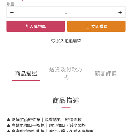
數量
加入購物車
立即購買
加入追蹤清單
送貨及付款方
商品描述
顧客評價
式
商品描述
▲ 防蟎抗菌舒柔布│親膚透氣、舒適柔軟
▲ 高透氣釋壓平衡棉│均勻釋壓、減少悶熱
▲ 高密度防塌針扎棉│強化支撐、久睡不易變形