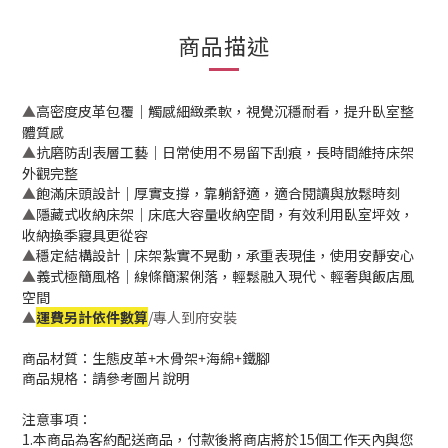
商品描述
高密度皮革包覆｜觸感細緻柔軟，視覺沉穩耐看，提升臥室整
▲
體質感
抗磨防刮表層工藝｜日常使用不易留下刮痕，長時間維持床架
▲
外觀完整
飽滿床頭設計｜厚實支撐，靠躺舒適，適合閱讀與放鬆時刻
▲
隱藏式收納床架｜床底大容量收納空間，有效利用臥室坪效，
▲
收納換季寢具更從容
穩定結構設計｜床架紮實不晃動，承重表現佳，使用安靜安心
▲
義式極簡風格｜線條簡潔俐落，輕鬆融入現代、輕奢與飯店風
▲
空間
▲
運費另計依件數算
/專人到府安裝
商品材質：生態皮革+木骨架+海綿+鐵腳
商品規格：請參考圖片說明
注意事項：
1.本商品為客約配送商品，付款後將商店將於15個工作天內與您