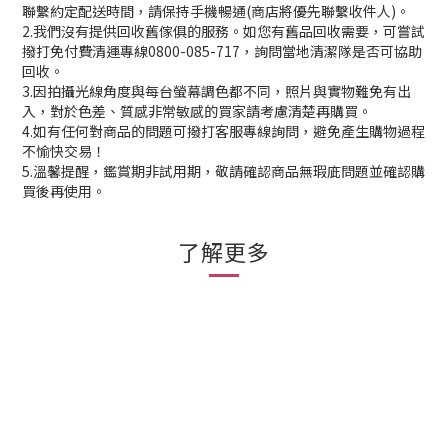
聯繫約定配送時間，請保持手機暢通(商店將優先聯繫收件人)。
2.我們沒有提供回收舊傢俱的服務。如您有舊品回收需要，可嘗試
撥打免付費清運專線0800-085-717，詢問當地清潔隊是否可協助
回收。
3.因拍攝光線角度與每台螢幕調色都不同，照片與實物難免有出
入，對於色差、質感非常敏感的買家請考慮清楚再購買。
4.如有任何對商品的問題可撥打客服專線詢問，避免產生購物過程
不愉快交易！
5.溫馨提醒，鑑賞期非試用期，敬請確認商品無瑕庛問題並確認購
買後再使用。
了解更多