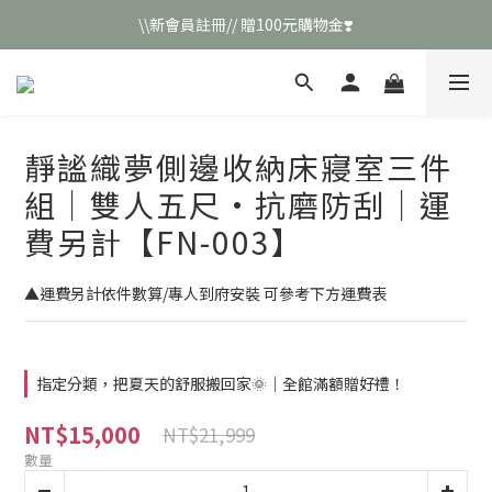
\\新會員註冊// 贈100元購物金❣️
\\新會員註冊// 贈100元購物金❣️
LINE好友招募\\ 回答數字 領取50元折扣碼 //
\\新會員註冊// 贈100元購物金❣️
靜謐織夢側邊收納床寢室三件
組｜雙人五尺·抗磨防刮｜運
費另計【FN-003】
▲運費另計依件數算/專人到府安裝 可參考下方運費表
指定分類，把夏天的舒服搬回家🌞｜全館滿額贈好禮！
NT$15,000
NT$21,999
數量