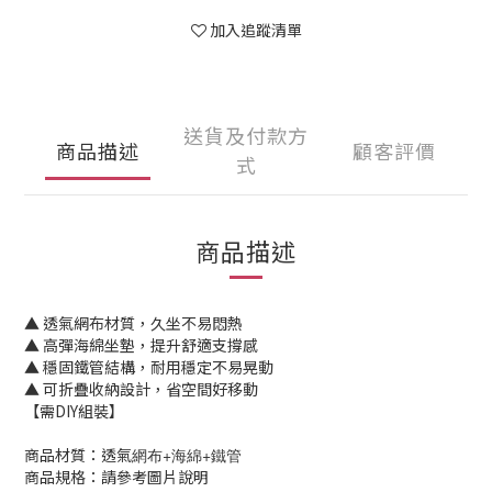
加入追蹤清單
送貨及付款方
商品描述
顧客評價
式
商品描述
▲ 透氣網布材質，久坐不易悶熱
▲ 高彈海綿坐墊，提升舒適支撐感
▲ 穩固鐵管結構，耐用穩定不易晃動
▲ 可折疊收納設計，省空間好移動
【需DIY組裝】
商品材質：透氣
網布+海綿+鐵管
商品規格：請參考圖片說明