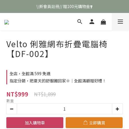
\\新會員註冊// 贈100元購物金❣️
\\新會員註冊// 贈100元購物金❣️
LINE好友招募\\ 回答數字 領取50元折扣碼 //
\\新會員註冊// 贈100元購物金❣️
Velto 俐雅網布折疊電腦椅
【DF-002】
全店，全館滿 599 免運
指定分類，把夏天的舒服搬回家🌞｜全館滿額贈好禮！
NT$999
NT$1,899
數量
加入購物車
立即購買