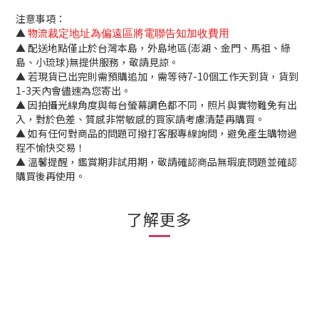
注意事項：
▲
物流
裁定地址為偏遠區將電聯告知加收費用
▲ 配送地點僅止於台灣本島，外島地區(澎湖、金門、馬祖、綠
島、小琉球)無提供服務，敬請見諒。
▲ 若現貨已出完則需預購追加，需等待7-10個工作天到貨，貨到
1-3天內會儘速為您寄出。
▲ 因拍攝光線角度與每台螢幕調色都不同，照片與實物難免有出
入，對於色差、質感非常敏感的買家請考慮清楚再購買。
▲ 如有任何對商品的問題可撥打客服專線詢問，避免產生購物過
程不愉快交易！
▲ 溫馨提醒，鑑賞期非試用期，敬請確認商品無瑕庛問題並確認
購買後再使用。
了解更多