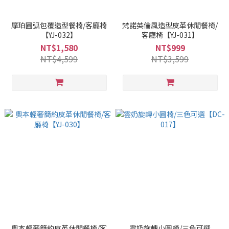
摩珀圓弧包覆造型餐椅/客廳椅
梵諾英倫風造型皮革休閒餐椅/
【YJ-032】
客廳椅【YJ-031】
NT$1,580
NT$999
NT$4,599
NT$3,599
奧本輕奢簡約皮革休閒餐椅/客
雲奶旋轉小圓椅/三色可選