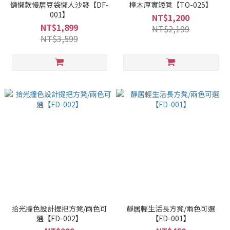
慵懶款慢居豆袋懶人沙發【DF-
樟木厚實矮凳【TO-025】
001】
NT$1,200
NT$1,899
NT$2,199
NT$3,599
拾光撞色設計提把方凳/兩色可
靜居輕生活長方凳/兩色可選
選【FD-002】
【FD-001】