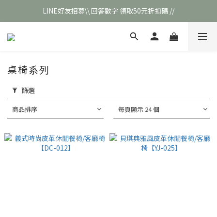
LINE好友招募\\ 回答數字 領取50元折扣碼 //
\\新會員註冊// 贈100元購物金❣️
\\新會員註冊// 贈100元購物金❣️
桌椅系列
篩選
商品排序
每頁顯示 24 個