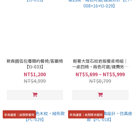
默森圓弧包覆簡約餐椅/客廳椅
輕奢大理石紋岩板餐桌椅組｜
【YJ-033】
一桌四椅·兩色可選/運費另計
【CT-008+16+YJ-029】
NT$1,200
NT$5,699 ~ NT$5,999
NT$4,599
NT$8,799
早鳥優惠｜高顏質餐椅
早鳥優惠｜高顏質休閒椅