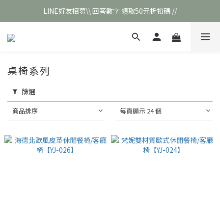
LINE好友招募\\ 回答數字 領取50元折扣碼 //
\\新會員註冊// 贈100元購物金❣️
\\新會員註冊// 贈100元購物金❣️
桌椅系列
篩選
商品排序
每頁顯示 24 個