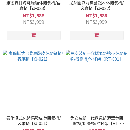
維德夏日海灘籐編休閒餐椅/客
尤萊圓靠背皮藝鐵木休閒餐椅/
廳椅【YJ-023】
客廳椅【YJ-022】
NT$1,888
NT$1,888
NT$3,999
NT$3,999
泰倫挺式包背馬鞍皮休閒餐椅/
免安裝新一代透氣舒適型休閒
客廳椅【YJ-021】
躺椅/摺疊椅/附杯架【RT-
001】