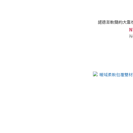
諾德澎軟簡約大靠枕
N
N