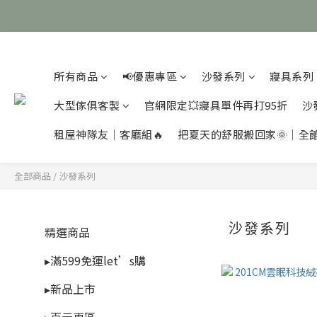
所有商品
📢優惠專區
沙發系列
寢具系列
大型傢俱客製
官網限定💥寢具單件再打95折
沙
租屋神隊友｜客廳組🔥
把夏天的舒服搬回家🌞｜全
全部商品
/
沙發系列
沙發系列
精選商品
▸滿599免運let’s購
▸新品上市