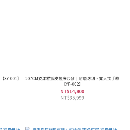
SY-001】
207CM姿漾貓抓皮拉床沙發｜耐磨防刮·寬大扶手款
【YF-002】
NT$14,800
NT$35,999