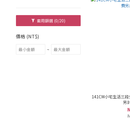
套用篩選
(0/20)
價格 (NT$)
~
141CM小宅生活三
另計