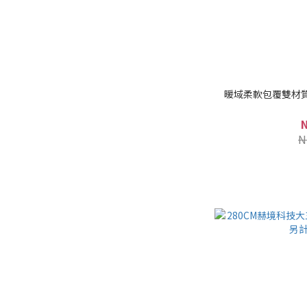
暖域柔軟包覆雙材質
N