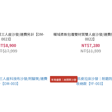
三人座沙發/運費另計【OM-
暖域柔軟包覆雙材質雙人座沙發/運費另
0023】
0022】
NT$8,900
NT$7,280
T$17,999
NT$11,599
早鳥優惠｜高顏質沙發