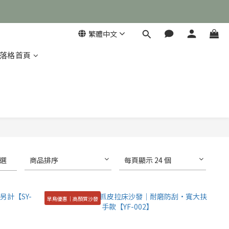
繁體中文
落格首頁

選
商品排序
每頁顯示 24 個
早鳥優惠｜高顏質沙發