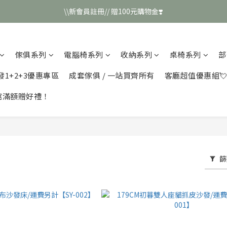
\\新會員註冊// 贈100元購物金❣️
\\新會員註冊// 贈100元購物金❣️
LINE好友招募\\ 回答數字 領取50元折扣碼 //
傢俱系列
電腦椅系列
收納系列
桌椅系列
部
\\新會員註冊// 贈100元購物金❣️
發1+2+3優惠專區
成套傢俱 / 一站買齊所有
客廳超值優惠組
館滿額贈好禮！
篩